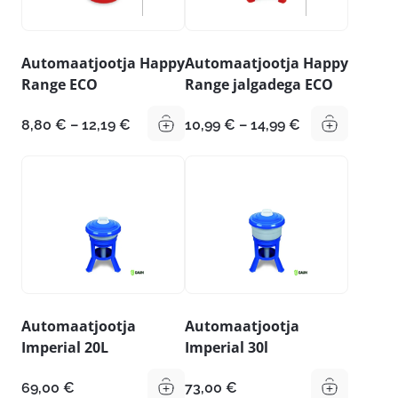
Automaatjootja Happy
Automaatjootja Happy
Range ECO
Range jalgadega ECO
Hinnavahemik:
Hinnavahemik
8,80
€
–
12,19
€
10,99
€
–
14,99
€
8,80 €
10,99 €
kuni
kuni
12,19 €
14,99 €
Automaatjootja
Automaatjootja
Imperial 20L
Imperial 30l
69,00
€
73,00
€