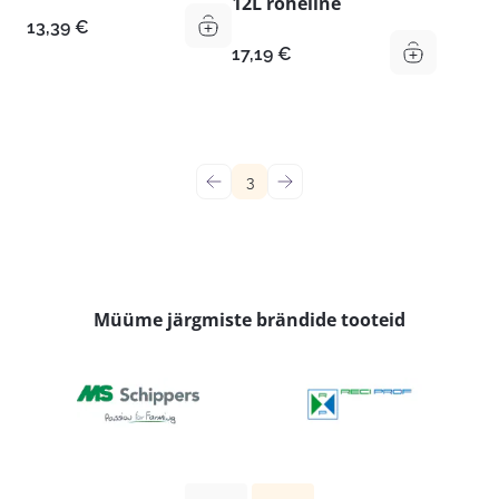
12L roheline
13,39
€
17,19
€
←
3
→
Müüme järgmiste brändide tooteid