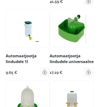
34,79 €
41,59
€
kuni
46,19 €
Automaatjootja
Automaatjootja
lindudele 1l
lindudele universaalne
9,65
€
17,19
€