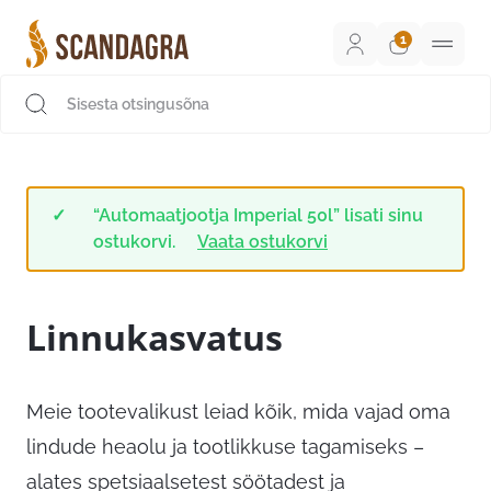
Liigu
sisu
juurde
Scandagra e-pood
“Automaatjootja Imperial 50l” lisati sinu
ostukorvi.
Vaata ostukorvi
Linnukasvatus
Meie tootevalikust leiad kõik, mida vajad oma
lindude heaolu ja tootlikkuse tagamiseks –
alates spetsiaalsetest söötadest ja