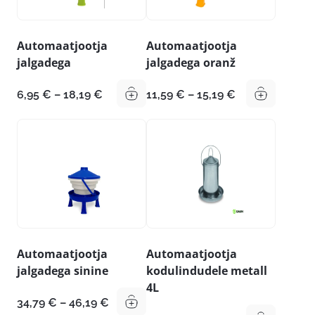
Automaatjootja
Automaatjootja
jalgadega
jalgadega oranž
Hinnavahemik:
Hinnavahemik
6,95
€
–
18,19
€
11,59
€
–
15,19
€
6,95 €
11,59 €
kuni
kuni
18,19 €
15,19 €
Automaatjootja
Automaatjootja
jalgadega sinine
kodulindudele metall
4L
Hinnavahemik:
34,79
€
–
46,19
€