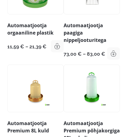
Automaatjootja
Automaatjootja
orgaaniline plastik
paagiga
nippeljooturitega
Hinnavahemik:
11,59
€
–
21,39
€
11,59 €
Hinnavahemi
73,00
€
–
83,00
€
kuni
73,00 €
21,39 €
kuni
83,00 €
Automaatjootja
Automaatjootja
Premium 8L kuld
Premium põhjakorgiga