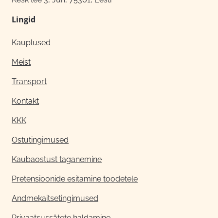
Lingid
Kauplused
Meist
Transport
Kontakt
KKK
Ostutingimused
Kaubaostust taganemine
Pretensioonide esitamine toodetele
Andmekaitsetingimused
Privaatsussätete haldamine