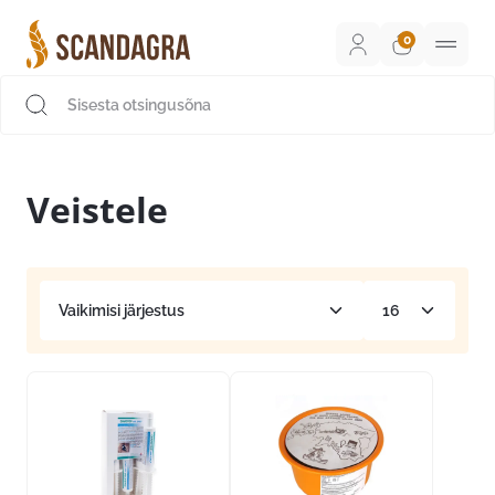
Liigu
sisu
juurde
Scandagra e-pood
Veistele