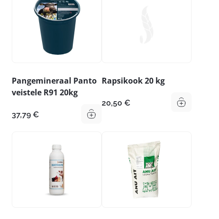
Pangemineraal Panto
Rapsikook 20 kg
veistele R91 20kg
20,50
€
37,79
€