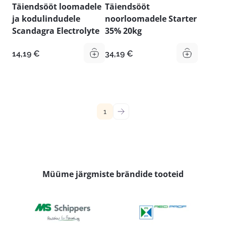
Täiendsööt loomadele
Täiendsööt
ja kodulindudele
noorloomadele Starter
Scandagra Electrolyte
35% 20kg
14,19
€
34,19
€
1
→
Müüme järgmiste brändide tooteid