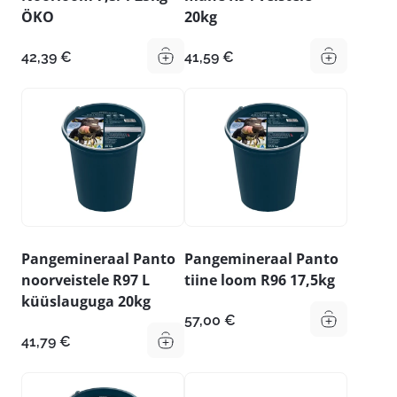
ÖKO
20kg
42,39
€
41,59
€
Pangemineraal Panto
Pangemineraal Panto
noorveistele R97 L
tiine loom R96 17,5kg
küüslauguga 20kg
57,00
€
41,79
€