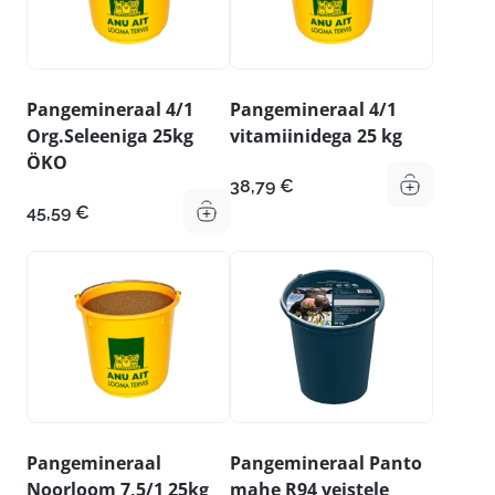
Pangemineraal 4/1
Pangemineraal 4/1
Org.Seleeniga 25kg
vitamiinidega 25 kg
ÖKO
38,79
€
45,59
€
Pangemineraal
Pangemineraal Panto
Noorloom 7,5/1 25kg
mahe R94 veistele