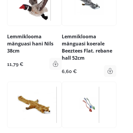
Lemmiklooma
Lemmiklooma
mänguasi hani Nils
mänguasi koerale
38cm
Beeztees Flat. rebane
hall 52cm
11,79
€
6,60
€