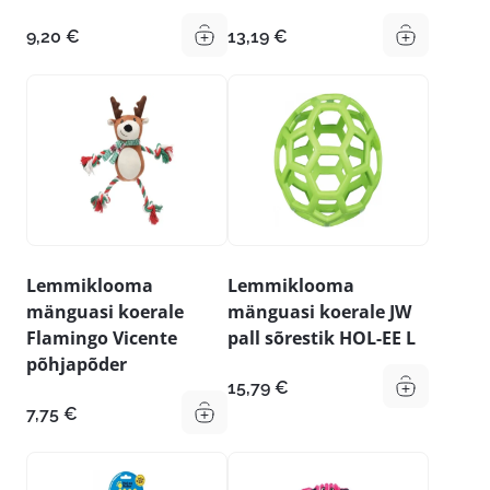
9,20
€
13,19
€
Lemmiklooma
Lemmiklooma
mänguasi koerale
mänguasi koerale JW
Flamingo Vicente
pall sõrestik HOL-EE L
põhjapõder
15,79
€
7,75
€