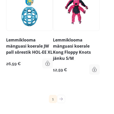
Lemmiklooma
Lemmiklooma
mänguasi koerale JW
mänguasi koerale
pall sõrestik HOL-EE XL
Kong Floppy Knots
jänku S/M
26,59
€
12,59
€
1
→