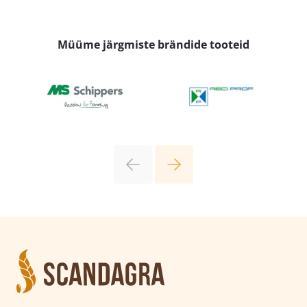
Müüme järgmiste brändide tooteid