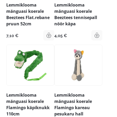
Lemmiklooma
Lemmiklooma
mänguasi koerale
mänguasi koerale
Beeztees Flat.rebane
Beeztees tennisepall
pruun 52cm
nöör käpa
7,10
€
4,05
€
Lemmiklooma
Lemmiklooma
mänguasi koerale
mänguasi koerale
Flamingo käpiknukk
Flamingo kareau
110cm
pesukaru hall