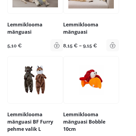
Lemmiklooma
Lemmiklooma
mänguasi
mänguasi
Hinnavahemik:
5,10
€
8,15
€
–
9,15
€
8,15 €
kuni
9,15 €
Lemmiklooma
Lemmiklooma
mänguasi BF Furry
mänguasi Bobble
pehme valik L
10cm