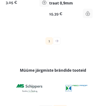
3,05
€
traat 0,9mm
15,39
€
1
→
Müüme järgmiste brändide tooteid