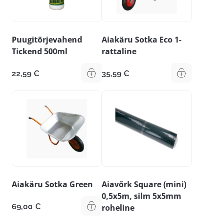
Puugitõrjevahend
Aiakäru Sotka Eco 1-
Tickend 500ml
rattaline
22,59
€
35,59
€
Aiakäru Sotka Green
Aiavõrk Square (mini)
0,5x5m, silm 5x5mm
69,00
€
roheline