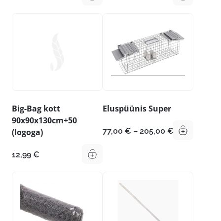
Big-Bag kott
Eluspüünis Super
90x90x130cm+50
Hinnavahem
77,00
€
–
205,00
€
(logoga)
77,00 €
kuni
12,99
€
205,00 €