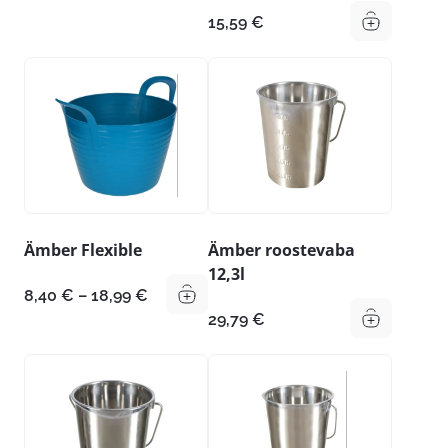
15,59
€
Ämber Flexible
Ämber roostevaba
12,3l
Hinnavahemik:
8,40
€
–
18,99
€
8,40 €
29,79
€
kuni
18,99 €