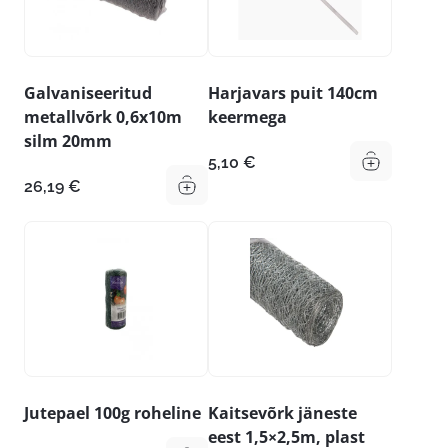
Galvaniseeritud
Harjavars puit 140cm
metallvõrk 0,6x10m
keermega
silm 20mm
5,10
€
26,19
€
Jutepael 100g roheline
Kaitsevõrk jäneste
eest 1,5×2,5m, plast