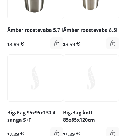
Ämber roostevaba 5,7 l
Ämber roostevaba 8,5l
14,99
€
19,59
€
Big-Bag 95x95x130 4
Big-Bag kott
sanga S+T
85x85x120cm
17,39
€
11,39
€