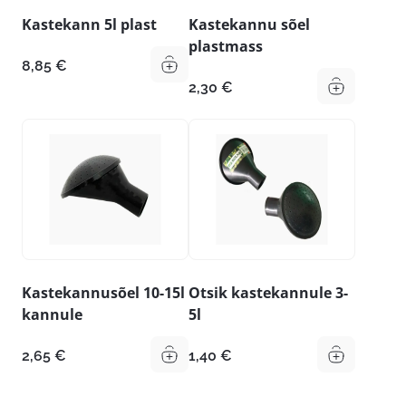
Kastekann 5l plast
Kastekannu sõel
plastmass
8,85
€
2,30
€
Kastekannusõel 10-15l
Otsik kastekannule 3-
kannule
5l
2,65
€
1,40
€