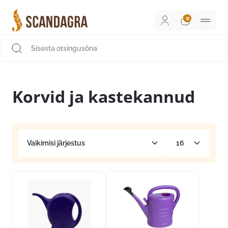
Liigu
sisu
juurde
Scandagra e-pood
Korvid ja kastekannud