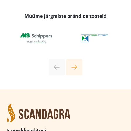
Müüme järgmiste brändide tooteid
E-poe klienditugi