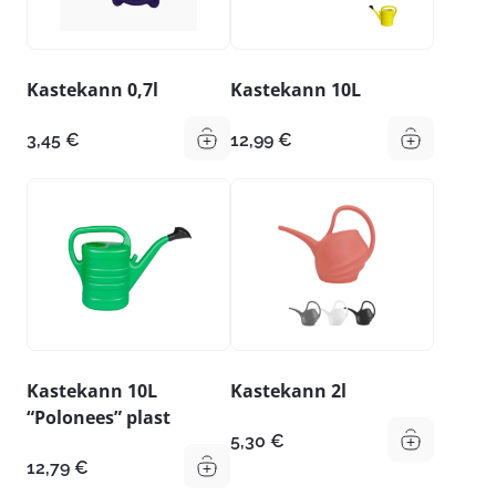
Kastekann 0,7l
Kastekann 10L
3,45
€
12,99
€
Kastekann 10L
Kastekann 2l
“Polonees” plast
5,30
€
12,79
€