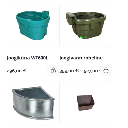
Joogiküna WT600L
Joogivann roheline
Hinnavahem
296,00
€
359,00
€
–
527,00
€
359,00 €
kuni
527,00 €