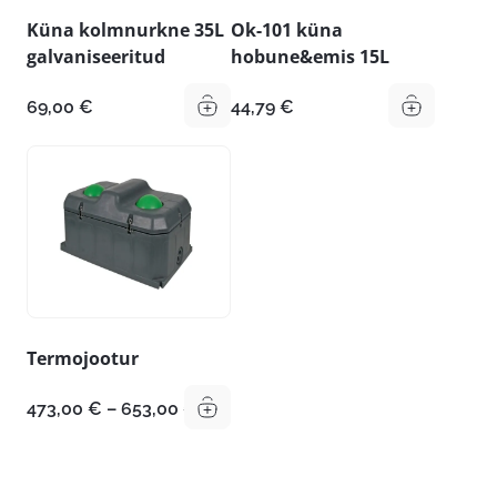
Küna kolmnurkne 35L
Ok-101 küna
galvaniseeritud
hobune&emis 15L
69,00
€
44,79
€
Termojootur
Hinnavahemik:
473,00
€
–
653,00
€
473,00 €
kuni
653,00 €