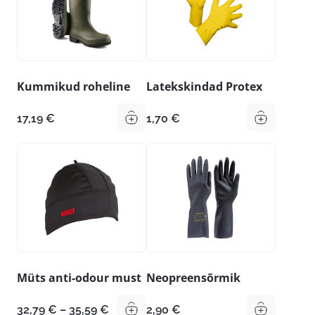
Kummikud roheline
Latekskindad Protex
17,19
€
1,70
€
Müts anti-odour must
Neopreensõrmik
Hinnavahemik:
32,79
€
–
35,59
€
2,90
€