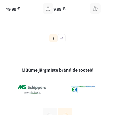
19,99
€
9,99
€
1
→
Müüme järgmiste brändide tooteid