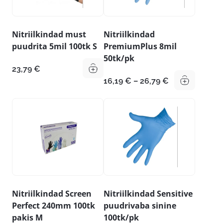
Nitriilkindad must
Nitriilkindad
puudrita 5mil 100tk S
PremiumPlus 8mil
50tk/pk
23,79
€
Hinnavahemik
16,19
€
–
26,79
€
16,19 €
kuni
26,79 €
Nitriilkindad Screen
Nitriilkindad Sensitive
Perfect 240mm 100tk
puudrivaba sinine
pakis M
100tk/pk