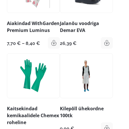
Aiakindad WithGarden
Jalanõu voodriga
Premium Luminus
Demar EVA
Hinnavahemik:
7,70
€
–
8,40
€
26,39
€
7,70 €
kuni
8,40 €
Kaitsekindad
Kilepõll ühekordne
kemikaalidele Chemex
100tk
roheline
9,00
€