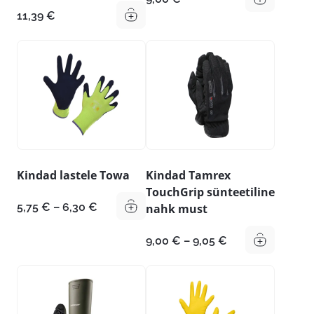
11,39
€
Kindad lastele Towa
Kindad Tamrex
TouchGrip sünteetiline
Hinnavahemik:
5,75
€
–
6,30
€
nahk must
5,75 €
kuni
Hinnavahemik:
9,00
€
–
9,05
€
6,30 €
9,00 €
kuni
9,05 €