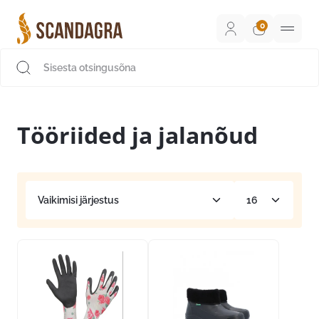
Liigu
sisu
juurde
Scandagra e-pood
Tööriided ja jalanõud