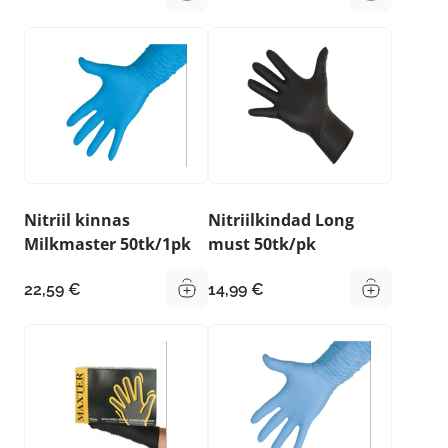
32,79 €
kuni
35,59 €
Nitriil kinnas
Nitriilkindad Long
Milkmaster 50tk/1pk
must 50tk/pk
22,59
€
14,99
€