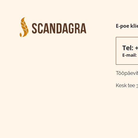
E-poe kli
Tel:
E-mail:
Tööpäeviti
Kesk tee 3