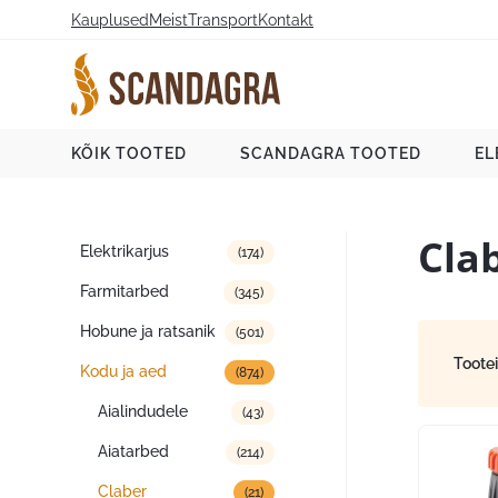
Liigu
Kauplused
Meist
Transport
Kontakt
sisu
juurde
Scandagra e-pood
KÕIK TOOTED
SCANDAGRA TOOTED
EL
Cla
Tootekategooriad
Elektrikarjus
(174)
Farmitarbed
(345)
Hobune ja ratsanik
(501)
Toote
Kodu ja aed
(874)
Aialindudele
(43)
Aiatarbed
(214)
Claber
(21)