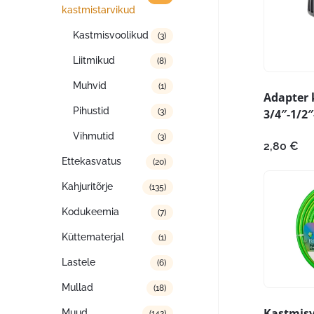
kastmistarvikud
Kastmisvoolikud
(3)
Liitmikud
(8)
Muhvid
(1)
Adapter 
Pihustid
3/4″-1/2″-
(3)
Vihmutid
(3)
2,80
€
Ettekasvatus
(20)
Kahjuritõrje
(135)
Kodukeemia
(7)
Küttematerjal
(1)
Lastele
(6)
Mullad
(18)
Kastmisv
Muud
(142)