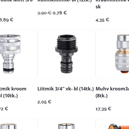
sk
Algne
Praegune
3,90
€
0,78
€
hind
hind
lgne
Praegune
8,89
€
4,35
€
oli:
on:
ind
hind
3,90 €.
0,78 €.
i:
on:
6,99 €.
18,89 €.
itmik kroom
Liitmik 3/4″ vk- bl (14tk.)
Muhv kroom3/4
l (10tk.)
(8tk.)
2,05
€
gne
Praegune
72
€
17,39
€
nd
hind
:
on:
60 €.
1,72 €.