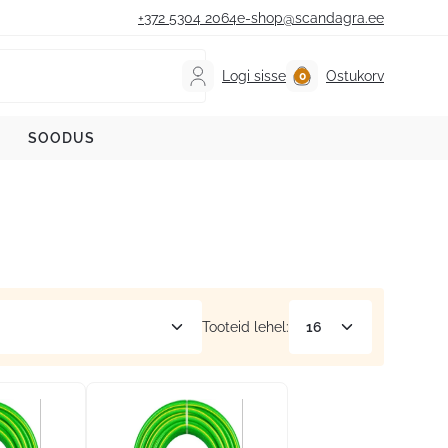
+372 5304 2064
e-shop@scandagra.ee
Logi sisse
Ostukorv
SOODUS
Tooteid lehel: