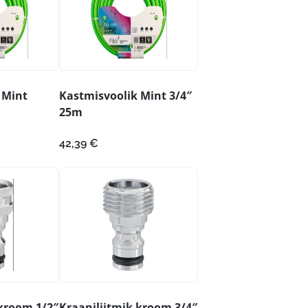
 Mint
Kastmisvoolik Mint 3/4″
25m
Praegune
42,39
€
hind
on:
16,93 €.
 kroom 1/2″
Kraaniliitmik kroom 3/4″