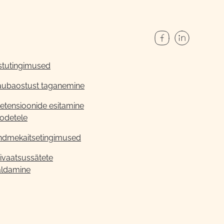
stutingimused
aubaostust taganemine
etensioonide esitamine
odetele
ndmekaitsetingimused
ivaatsussätete
aldamine