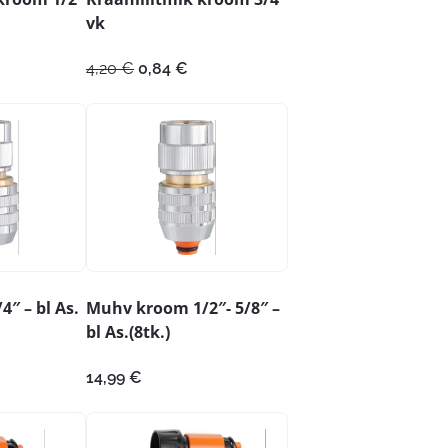
vk
Algne
Praegune
4,20
€
0,84
€
hind
hind
oli:
on:
4,20 €.
0,84 €.
″ – bl As.
Muhv kroom 1/2″- 5/8″ –
bl As.(8tk.)
14,99
€