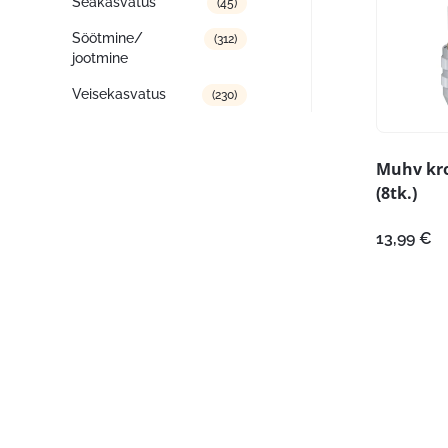
Seakasvatus
(45)
Söötmine/
(312)
jootmine
Veisekasvatus
(230)
Muhv kro
(8tk.)
13,99
€