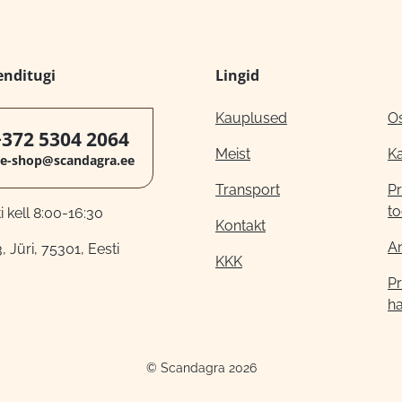
enditugi
Lingid
Kauplused
O
+372 5304 2064
Meist
K
e-shop@scandagra.ee
Transport
Pr
to
 kell 8:00-16:30
Kontakt
A
, Jüri, 75301, Eesti
KKK
Pr
h
© Scandagra 2026