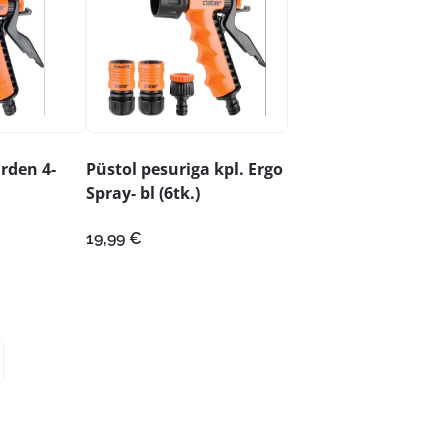
rden 4-
Püstol pesuriga kpl. Ergo
Spray- bl (6tk.)
19,99
€