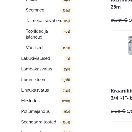
25m
Seemned
(114)
A
26,99
€
1
Taimekaitsevahendid
(24)
h
Tööriided ja
ol
(61)
jalanõud
2
Väetised
(101)
Lakukivialused
(1)
Lambakasvatus
(90)
Lemmikloom
(518)
Kraanili
Linnukasvatus
(310)
3/4″-1″- b
Mesindus
(200)
Al
8,60
€
1,
Põllumajandus
(62)
hi
Scandagra tooted
oli
(161)
8,