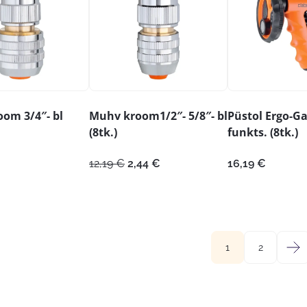
om 3/4″- bl
Muhv kroom1/2″- 5/8″- bl
Püstol Ergo-Ga
(8tk.)
funkts. (8tk.)
Algne
Praegune
12,19
€
2,44
€
16,19
€
hind
hind
oli:
on:
12,19 €.
2,44 €.
1
2
→