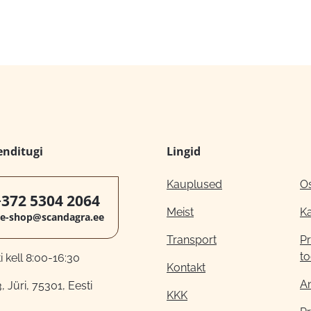
enditugi
Lingid
Kauplused
O
+372 5304 2064
Meist
K
e-shop@scandagra.ee
Transport
Pr
to
 kell 8:00-16:30
Kontakt
A
, Jüri, 75301, Eesti
KKK