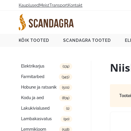
Liigu
Kauplused
Meist
Transport
Kontakt
sisu
juurde
Scandagra e-pood
KÕIK TOOTED
SCANDAGRA TOOTED
EL
Nii
Tootekategooriad
Elektrikarjus
(174)
Farmitarbed
(345)
Hobune ja ratsanik
(501)
Toote
Kodu ja aed
(874)
Lakukivialused
(1)
Lambakasvatus
(90)
Lemmikloom
(518)