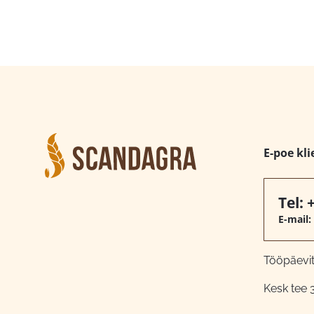
E-poe kli
Tel:
E-mail:
Tööpäeviti
Kesk tee 3