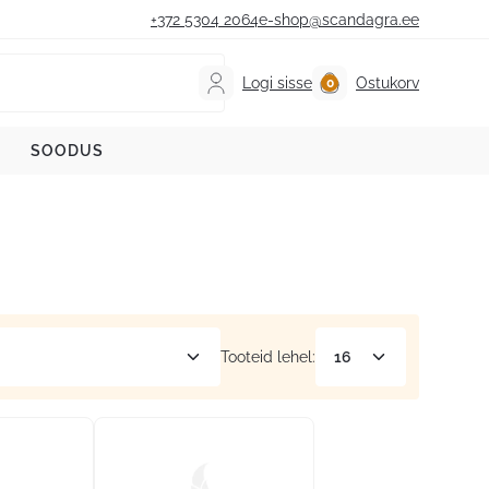
+372 5304 2064
e-shop@scandagra.ee
Logi sisse
Ostukorv
SOODUS
Tooteid lehel: