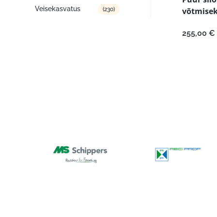
Veisekasvatus
(230)
võtmise
255,00
€