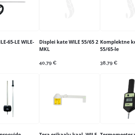
LE-65-LE WILE-
Displei kate WILE 55/65 2
Komplektne ko
MKL
55/65-le
40,79
€
38,79
€
oproovide
Tera erikaalu kaal, WILE-
Termomeeter v