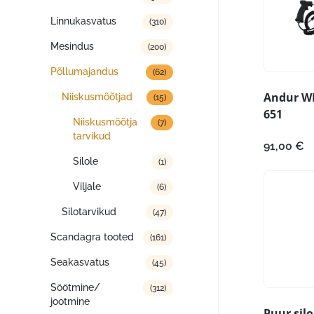
Linnukasvatus
(310)
Mesindus
(200)
Põllumajandus
(62)
Andur WI
Niiskusmõõtjad
(15)
651
Niiskusmõõtja
(7)
tarvikud
91,00
€
Silole
(1)
Viljale
(6)
Silotarvikud
(47)
Scandagra tooted
(161)
Seakasvatus
(45)
Söötmine/
(312)
jootmine
Puur sil