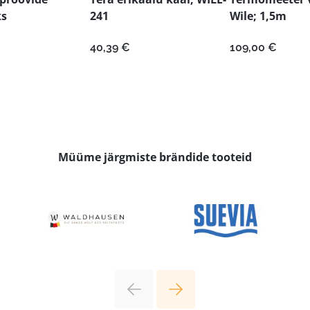
ks
241
Wile; 1,5m
40,39
€
109,00
€
Müüme järgmiste brändide tooteid