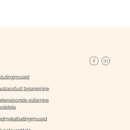
stutingimused
aubaostust taganemine
etensioonide esitamine
odetele
ndmekaitsetingimused