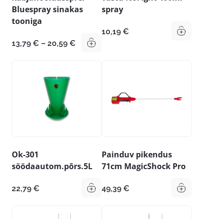
Bluespray sinakas
spray
tooniga
10,19
€
Hinnavahemik:
13,79
€
–
20,59
€
13,79 €
kuni
20,59 €
Ok-301
Painduv pikendus
söödaautom.põrs.5L
71cm MagicShock Pro
22,79
€
49,39
€