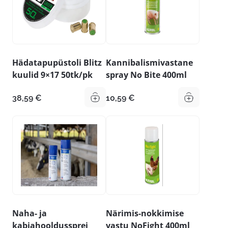
Hädatapupüstoli Blitz
Kannibalismivastane
kuulid 9×17 50tk/pk
spray No Bite 400ml
38,59
€
10,59
€
Naha- ja
Närimis-nokkimise
kabjahooldussprei
vastu NoFight 400ml