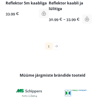
Reflektor 5m kaabliga
Reflektor kaabli ja
lülitiga
33,99
€
Hinnavahemik
30,99
€
–
33,99
€
30,99 €
kuni
33,99 €
1
→
Müüme järgmiste brändide tooteid