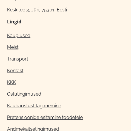
Kesk tee 3, Jüri, 75301, Eesti
Lingid
Kauplused
Meist
Transport
Kontakt
KKK
Ostutingimused
Kaubaostust taganemine
Pretensioonide esitamine toodetele
Andmekaitsetingimused