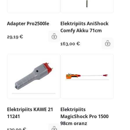
Adapter Pro2500le
Elektripiits AniShock
Comfy Akku 71cm
29,19
€
163,00
€
Elektripiits KAWE 21
Elektripiits
11241
MagicShock Pro 1500
98cm oranz
139,00
€