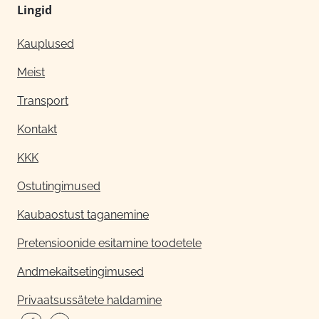
Lingid
Kauplused
Meist
Transport
Kontakt
KKK
Ostutingimused
Kaubaostust taganemine
Pretensioonide esitamine toodetele
Andmekaitsetingimused
Privaatsussätete haldamine