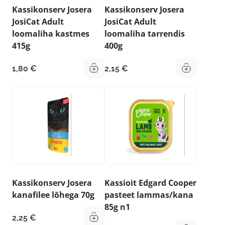
Kassikonserv Josera
Kassikonserv Josera
JosiCat Adult
JosiCat Adult
loomaliha kastmes
loomaliha tarrendis
415g
400g
1,80
€
2,15
€
Kassikonserv Josera
Kassioit Edgard Cooper
kanafilee lõhega 70g
pasteet lammas/kana
85g n1
2,25
€