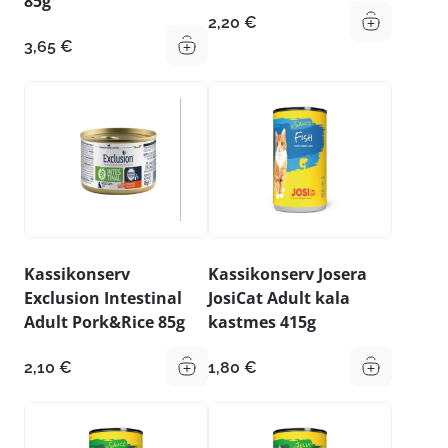
85g
2,20
€
3,65
€
Kassikonserv
Kassikonserv Josera
Exclusion Intestinal
JosiCat Adult kala
Adult Pork&Rice 85g
kastmes 415g
2,10
€
1,80
€