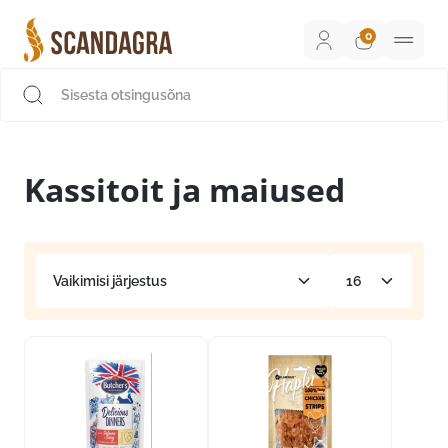
Liigu
sisu
juurde
Scandagra e-pood
Kassitoit ja maiused