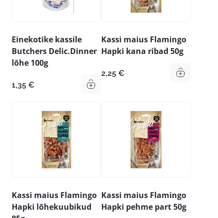
Einekotike kassile
Kassi maius Flamingo
Butchers Delic.Dinner
Hapki kana ribad 50g
lõhe 100g
2,25
€
1,35
€
Kassi maius Flamingo
Kassi maius Flamingo
Hapki lõhekuubikud
Hapki pehme part 50g