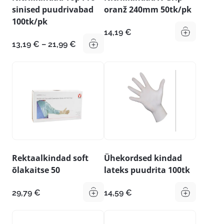
sinised puudrivabad
oranž 240mm 50tk/pk
100tk/pk
14,19
€
Hinnavahemik:
13,19
€
–
21,99
€
13,19 €
kuni
21,99 €
Rektaalkindad soft
Ühekordsed kindad
õlakaitse 50
lateks puudrita 100tk
29,79
€
14,59
€