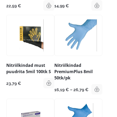
22,59
€
14,99
€
Nitriilkindad must
Nitriilkindad
puudrita 5mil 100tk S
PremiumPlus 8mil
50tk/pk
23,79
€
Hinnavahemik
16,19
€
–
26,79
€
16,19 €
kuni
26,79 €