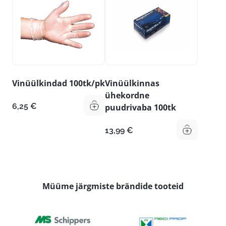
Vinüülkindad 100tk/pk
Vinüülkinnas
ühekordne
6,25
€
puudrivaba 100tk
13,99
€
Müüme järgmiste brändide tooteid