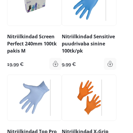
Nitriilkindad Screen
Nitriilkindad Sensitive
Perfect 240mm 100tk
puudrivaba sinine
pakis M
100tk/pk
19,99
€
9,99
€
Nitriilkindad Top Pro
Nitriilkindad X-Grip