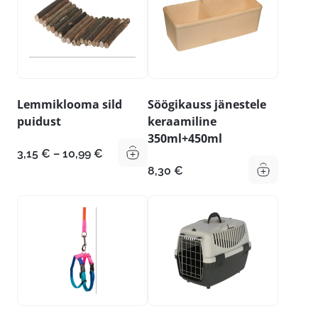
Lemmiklooma sild
Söögikauss jänestele
puidust
keraamiline
350ml+450ml
Hinnavahemik:
3,15
€
–
10,99
€
3,15 €
8,30
€
kuni
10,99 €