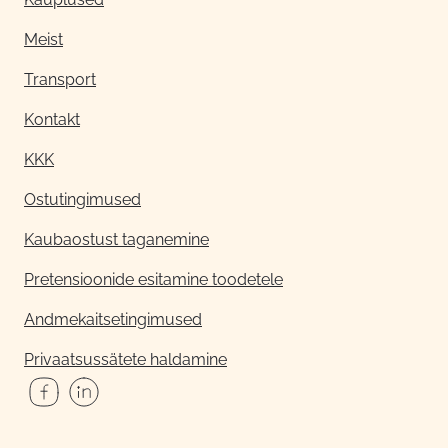
Meist
Transport
Kontakt
KKK
Ostutingimused
Kaubaostust taganemine
Pretensioonide esitamine toodetele
Andmekaitsetingimused
Privaatsussätete haldamine