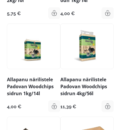
2kg/10l
õun 1kg/14l
5,75
€
4,00
€
Allapanu närilistele
Allapanu närilistele
Padovan Woodchips
Padovan Woodchips
sidrun 1kg/14l
sidrun 4kg/56l
4,00
€
11,39
€