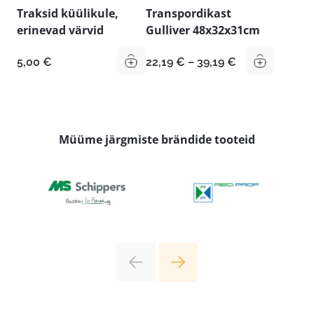
Traksid küülikule,
Transpordikast
erinevad värvid
Gulliver 48x32x31cm
Hinnavahemik
5,00
€
22,19
€
–
39,19
€
22,19 €
kuni
39,19 €
Müüme järgmiste brändide tooteid