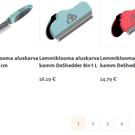
ooma aluskarva
Lemmiklooma aluskarva
Lemmiklooma 
1cm
kamm DeShedder 8in1 L
kamm DeShedd
16,19
€
14,79
€
1
2
3
4