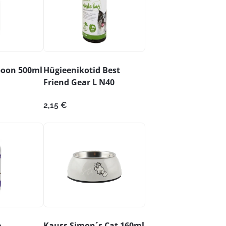
poon 500ml
Hügieenikotid Best
Friend Gear L N40
2,15
€
e
Kauss Simon´s Cat 160ml