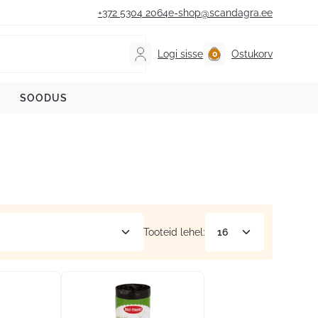
+372 5304 2064
e-shop@scandagra.ee
Logi sisse
Ostukorv
SOODUS
Tooteid lehel: