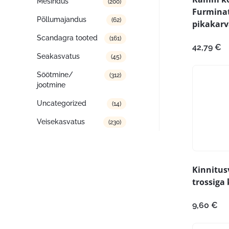
Mesindus
(200)
Furmina
Põllumajandus
(62)
pikakarv
Scandagra tooted
(161)
42,79
€
Seakasvatus
(45)
Söötmine/
(312)
jootmine
Uncategorized
(14)
Veisekasvatus
(230)
Kinnitus
trossiga
9,60
€