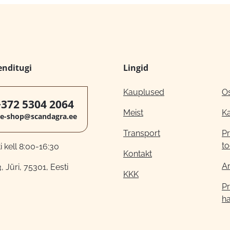
enditugi
Lingid
Kauplused
O
+372 5304 2064
Meist
K
e-shop@scandagra.ee
Transport
Pr
to
 kell 8:00-16:30
Kontakt
A
, Jüri, 75301, Eesti
KKK
Pr
h