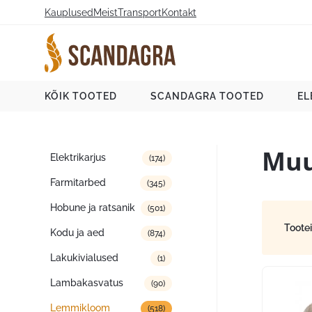
Liigu
Kauplused
Meist
Transport
Kontakt
sisu
juurde
Scandagra e-pood
KÕIK TOOTED
SCANDAGRA TOOTED
EL
Muu
Tootekategooriad
Elektrikarjus
(174)
Farmitarbed
(345)
Hobune ja ratsanik
(501)
Toote
Kodu ja aed
(874)
Lakukivialused
(1)
Lambakasvatus
(90)
Lemmikloom
(518)