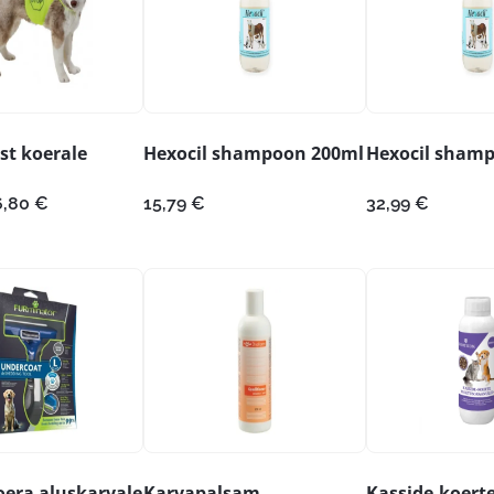
st koerale
Hexocil shampoon 200ml
Hexocil sham
Hinnavahemik:
6,80
€
15,79
€
32,99
€
5,35 €
kuni
6,80 €
era aluskarvale
Karvapalsam
Kasside-koert