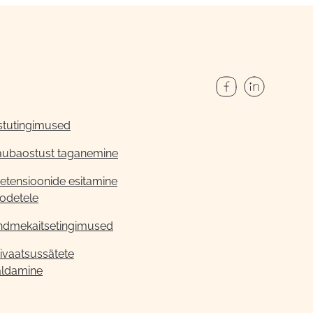
stutingimused
aubaostust taganemine
etensioonide esitamine
odetele
ndmekaitsetingimused
ivaatsussätete
aldamine