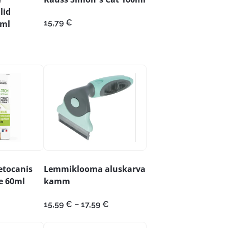
lid
15,79
€
0ml
etocanis
Lemmiklooma aluskarva
e 60ml
kamm
Hinnavahemik:
15,59
€
–
17,59
€
15,59 €
kuni