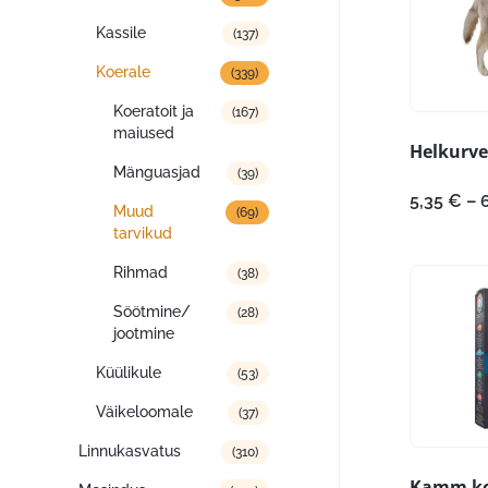
Kassile
(137)
Koerale
(339)
Koeratoit ja
(167)
maiused
Helkurve
Mänguasjad
(39)
5,35
€
–
Muud
(69)
tarvikud
Rihmad
(38)
Söötmine/
(28)
jootmine
Küülikule
(53)
Väikeloomale
(37)
Linnukasvatus
(310)
Kamm ko