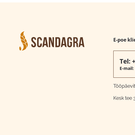
E-poe kli
Tel:
E-mail:
Tööpäeviti
Kesk tee 3