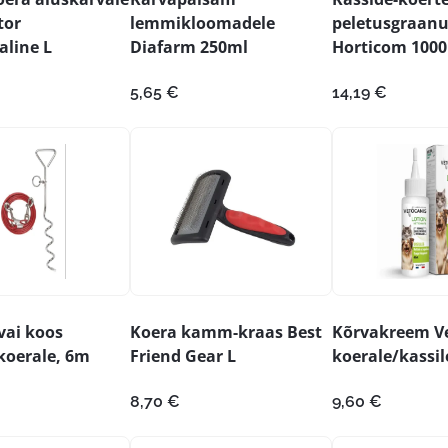
tor
lemmikloomadele
peletusgraanu
aline L
Diafarm 250ml
Horticom 100
5,65
€
14,19
€
vai koos
Koera kamm-kraas Best
Kõrvakreem V
 koerale, 6m
Friend Gear L
koerale/kassil
8,70
€
9,60
€