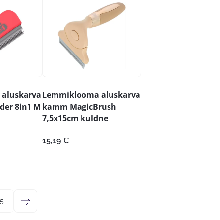
17,59 €
aluskarva
Lemmiklooma aluskarva
er 8in1 M
kamm MagicBrush
7,5x15cm kuldne
15,19
€
5
→