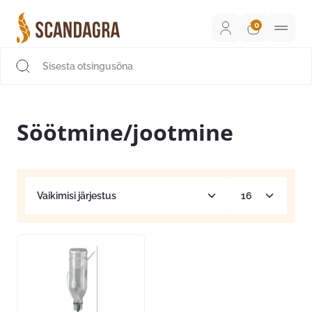
Liigu
sisu
juurde
Scandagra e-pood
Söötmine/jootmine