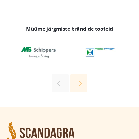
Müüme järgmiste brändide tooteid