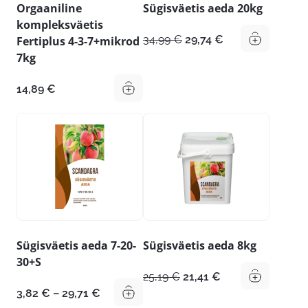
Orgaaniline
Sügisväetis aeda 20kg
kompleksväetis
Algne
Praegune
34,99
€
29,74
€
Fertiplus 4-3-7+mikrod
hind
hind
7kg
oli:
on:
34,99 €.
29,74 €.
14,89
€
Sügisväetis aeda 7-20-
Sügisväetis aeda 8kg
30+S
Algne
Praegune
25,19
€
21,41
€
hind
hind
Hinnavahemik:
3,82
€
–
29,71
€
oli:
on:
3,82 €