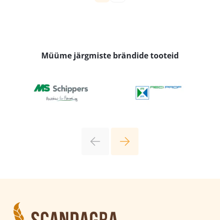
Müüme järgmiste brändide tooteid