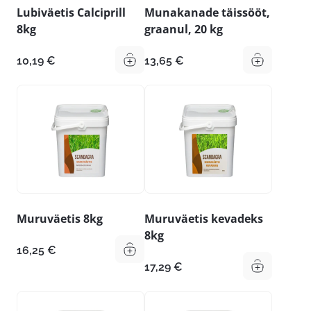
Lubiväetis Calciprill
Munakanade täissööt,
8kg
graanul, 20 kg
10,19
€
13,65
€
Muruväetis 8kg
Muruväetis kevadeks
8kg
16,25
€
17,29
€