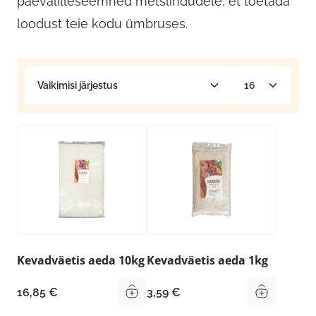
päevalilleseemned metslindudele, et toetada
loodust teie kodu ümbruses.
Kevadväetis aeda 10kg
Kevadväetis aeda 1kg
16,85
€
3,59
€