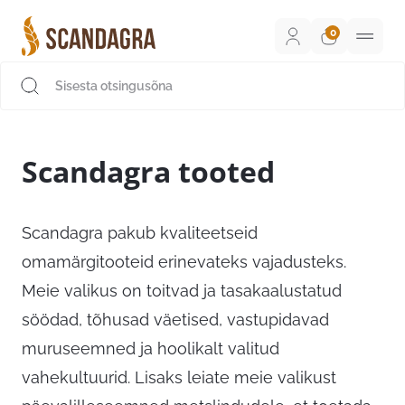
Liigu
sisu
juurde
Scandagra e-pood
Scandagra tooted
Scandagra pakub kvaliteetseid
omamärgitooteid erinevateks vajadusteks.
Meie valikus on toitvad ja tasakaalustatud
söödad, tõhusad väetised, vastupidavad
muruseemned ja hoolikalt valitud
vahekultuurid. Lisaks leiate meie valikust