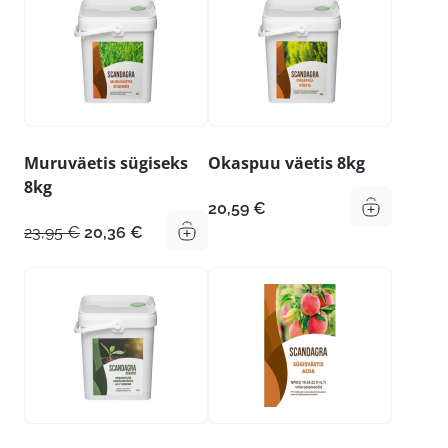
Muruväetis sügiseks
Okaspuu väetis 8kg
8kg
20,59
€
Algne
Praegune
23,95
€
20,36
€
hind
hind
oli:
on:
23,95 €.
20,36 €.