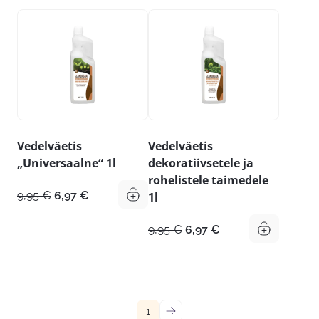
25,19 €.
21,41 €.
kuni
29,71 €
Vedelväetis
Vedelväetis
„Universaalne“ 1l
dekoratiivsetele ja
rohelistele taimedele
Algne
Praegune
9,95
€
6,97
€
1l
hind
hind
oli:
on:
Algne
Praegune
9,95
€
6,97
€
9,95 €.
6,97 €.
hind
hind
oli:
on:
9,95 €.
6,97 €.
1
→