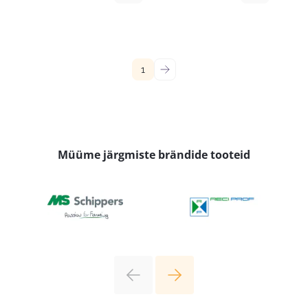
1
→
Müüme järgmiste brändide tooteid