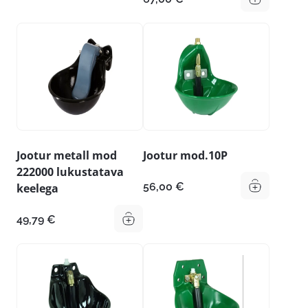
Jootur metall mod
Jootur mod.10P
222000 lukustatava
56,00
€
keelega
49,79
€