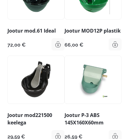
Jootur mod.61 Ideal
Jootur MOD12P plastik
72,00
€
66,00
€
Jootur mod221500
Jootur P-3 ABS
keelega
145X160X60mm
29,59
€
26,59
€