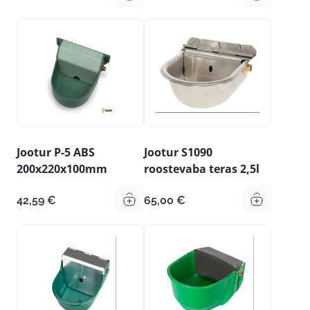
Jootur P-5 ABS
Jootur S1090
200x220x100mm
roostevaba teras 2,5l
42,59
€
65,00
€