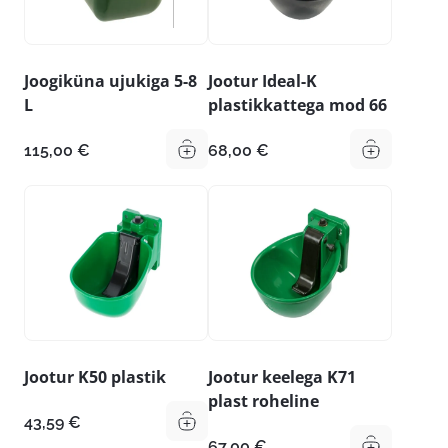
Joogiküna ujukiga 5-8
Jootur Ideal-K
L
plastikkattega mod 66
115,00
€
68,00
€
Jootur K50 plastik
Jootur keelega K71
plast roheline
43,59
€
67,00
€