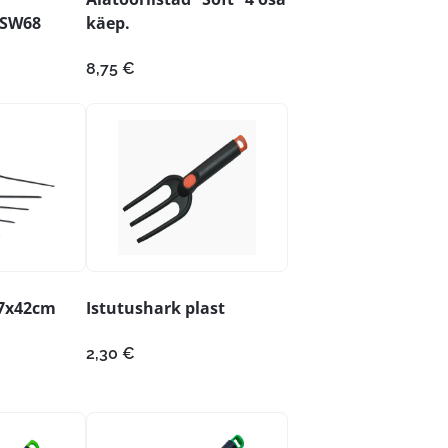
 SW68
käep.
8,75
€
47x42cm
Istutushark plast
2,30
€