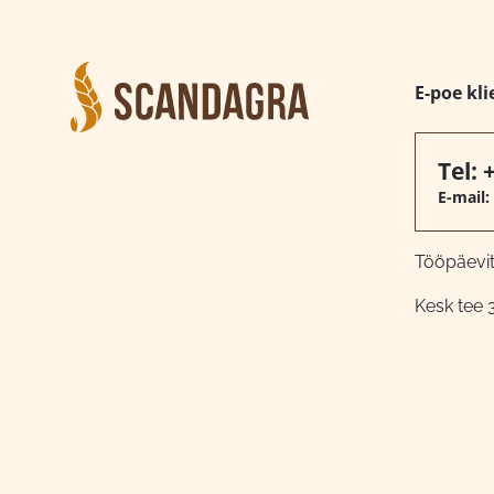
E-poe kli
Tel:
E-mail:
Tööpäeviti
Kesk tee 3