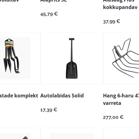
kokkupandav
45,79
€
37,99
€
istade komplekt
Autolabidas Solid
Hang 6-haru 
varreta
17,39
€
277,00
€