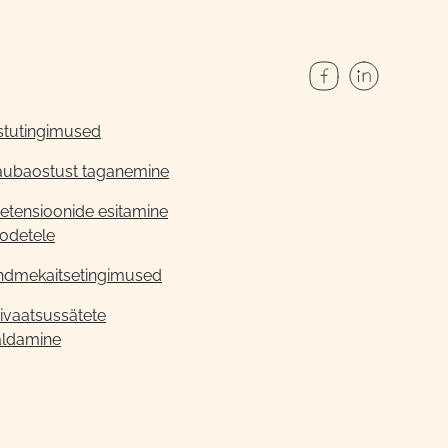
stutingimused
aubaostust taganemine
etensioonide esitamine
odetele
ndmekaitsetingimused
ivaatsussätete
aldamine