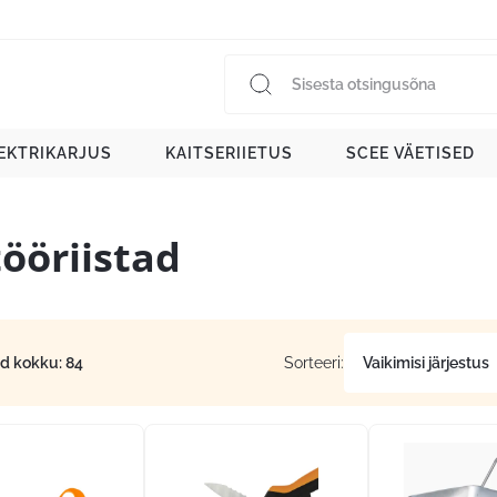
EKTRIKARJUS
KAITSERIIETUS
SCEE VÄETISED
tööriistad
id kokku: 84
Sorteeri: