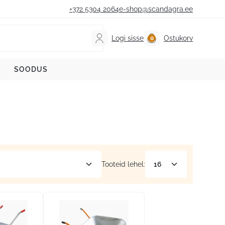
+372 5304 2064
e-shop@scandagra.ee
Logi sisse
Ostukorv
SOODUS
Tooteid lehel: