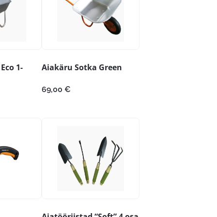
Eco 1-
Aiakäru Sotka Green
69,00
€
Aiatööriistad “Soft” 4 osa