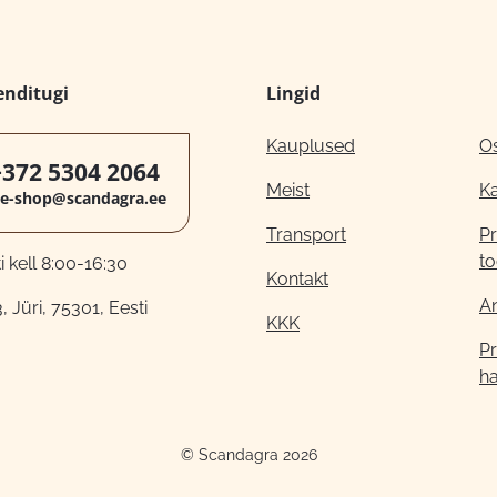
enditugi
Lingid
Kauplused
O
+372 5304 2064
Meist
K
e-shop@scandagra.ee
Transport
Pr
to
 kell 8:00-16:30
Kontakt
A
, Jüri, 75301, Eesti
KKK
Pr
h
© Scandagra 2026