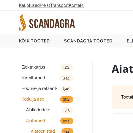
Liigu
Kauplused
Meist
Transport
Kontakt
sisu
juurde
Scandagra e-pood
KÕIK TOOTED
SCANDAGRA TOOTED
EL
Aia
Tootekategooriad
Elektrikarjus
(174)
Farmitarbed
(345)
Hobune ja ratsanik
(501)
Toote
Kodu ja aed
(874)
Aialindudele
(43)
Aiatarbed
(214)
Aiatööriistad
(84)