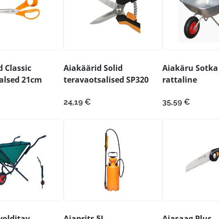
 Classic
Aiakäärid Solid
Aiakäru Sotka 
alsed 21cm
teravaotsalised SP320
rattaline
24,19
€
35,59
€
volditav
Aiaprits 5L
Aiasaag Plus