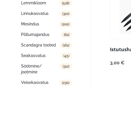
Lemmikloom
(518)
Linnukasvatus
(310)
Mesindus
(200)
Põllumajandus
(62)
Scandagra tooted
(161)
Istutush
Seakasvatus
(45)
3,00
€
Söötmine/
(312)
jootmine
Veisekasvatus
(230)