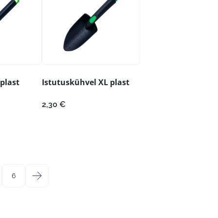
plast
Istutuskühvel XL plast
2,30
€
6
→