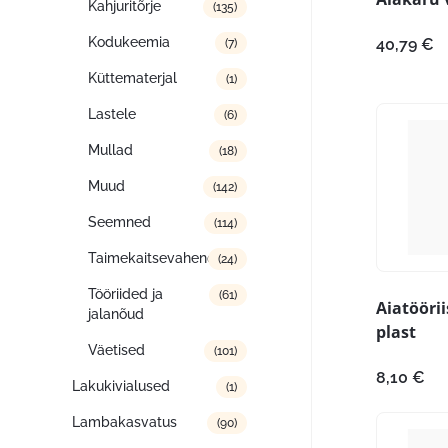
Kahjuritõrje
(135)
Kodukeemia
40,79
€
(7)
Küttematerjal
(1)
Lastele
(6)
Mullad
(18)
Muud
(142)
Seemned
(114)
Taimekaitsevahendid
(24)
Tööriided ja
(61)
Aiatööri
jalanõud
plast
Väetised
(101)
8,10
€
Lakukivialused
(1)
Lambakasvatus
(90)