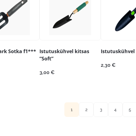
ark Sotka f1***
Istutuskühvel kitsas
Istutuskühvel 
“Soft”
2,30
€
3,00
€
1
2
3
4
5