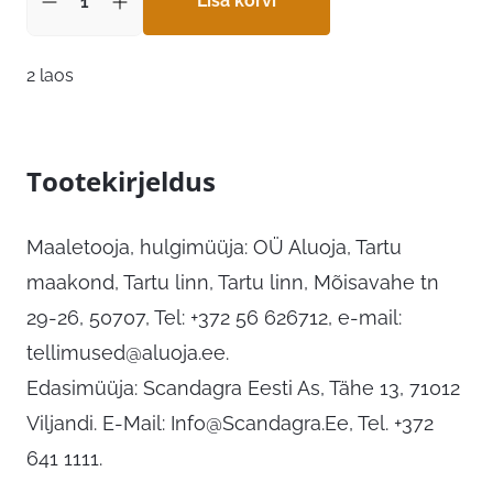
Lisa korvi
2 laos
Tootekirjeldus
Maaletooja, hulgimüüja: OÜ Aluoja, Tartu
maakond, Tartu linn, Tartu linn, Mõisavahe tn
29-26, 50707, Tel: +372 56 626712, e-mail:
tellimused@aluoja.ee
.
Edasimüüja: Scandagra Eesti As, Tähe 13, 71012
Viljandi. E-Mail:
Info@Scandagra.Ee
, Tel. +372
641 1111.