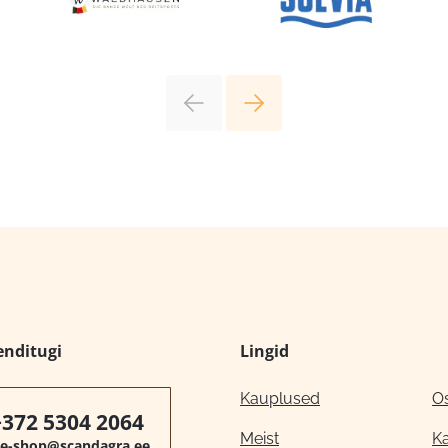
enditugi
Lingid
Kauplused
O
+372 5304 2064
Meist
K
e-shop@scandagra.ee