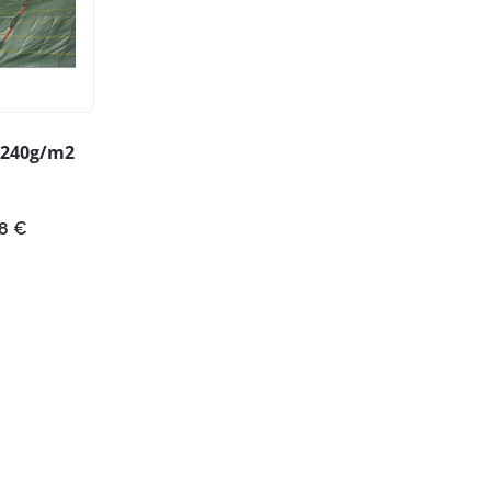
k 240g/m2
Hinnavahemik:
58
€
80,15 €
kuni
314,58 €