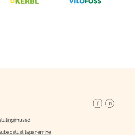
stutingimused
aubaostust taganemine