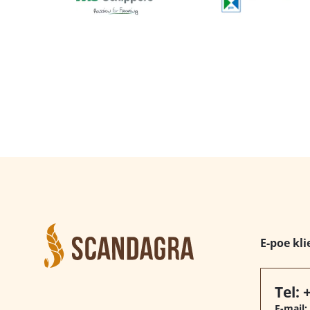
E-poe kli
Tel:
E-mail: