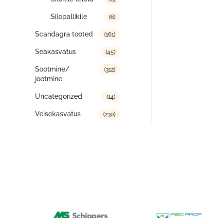
Silopallikile
(6)
Scandagra tooted
(161)
Seakasvatus
(45)
Söötmine/
(312)
jootmine
Uncategorized
(14)
Veisekasvatus
(230)