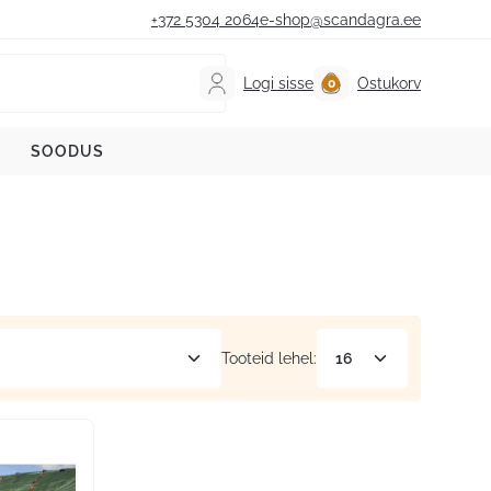
+372 5304 2064
e-shop@scandagra.ee
Logi sisse
Ostukorv
SOODUS
Tooteid lehel: