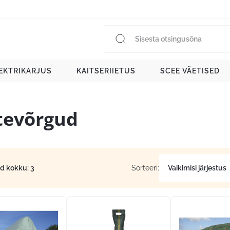
EKTRIKARJUS
KAITSERIIETUS
SCEE VÄETISED
tevõrgud
id kokku: 3
Sorteeri: