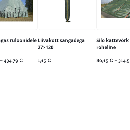
gas ruloonidele
Liivakott sangadega
Silo kattevõr
27×120
roheline
Hinnavahemik:
–
434,79
€
1,15
€
80,15
€
–
314,
290,05 €
kuni
434,79 €