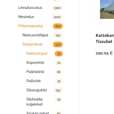
Linnukasvatus
(310)
Mesindus
(200)
Põllumajandus
(62)
Kattekan
Niiskusmõõtjad
(15)
Tissubel
Silotarvikud
(47)
290,05
€
Kattevõrgud
(3)
Kopeerkile
(2)
Pallinöörid
(8)
Pallivõrk
(3)
Siloaugukile
(15)
Silohoidla
(3)
küljekiled
Silokile teibid
(6)