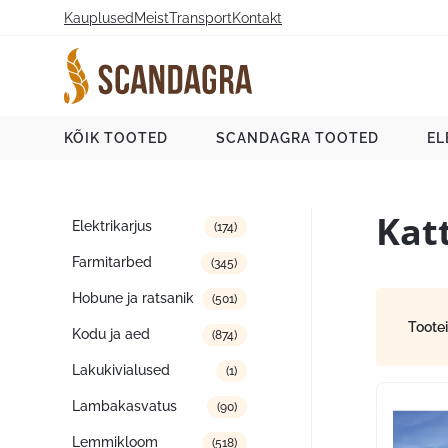
Liigu
Kauplused
Meist
Transport
Kontakt
sisu
juurde
Scandagra e-pood
KÕIK TOOTED
SCANDAGRA TOOTED
EL
Kat
Tootekategooriad
Elektrikarjus
(174)
Farmitarbed
(345)
Hobune ja ratsanik
(501)
Toote
Kodu ja aed
(874)
Lakukivialused
(1)
Lambakasvatus
(90)
Lemmikloom
(518)