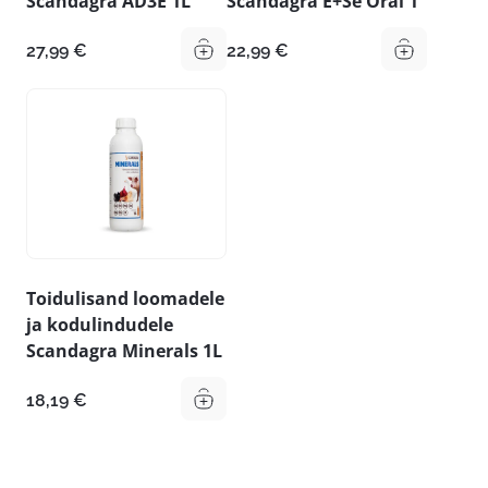
Scandagra AD3E 1L
Scandagra E+Se Oral 1
27,99
€
22,99
€
Toidulisand loomadele
ja kodulindudele
Scandagra Minerals 1L
18,19
€