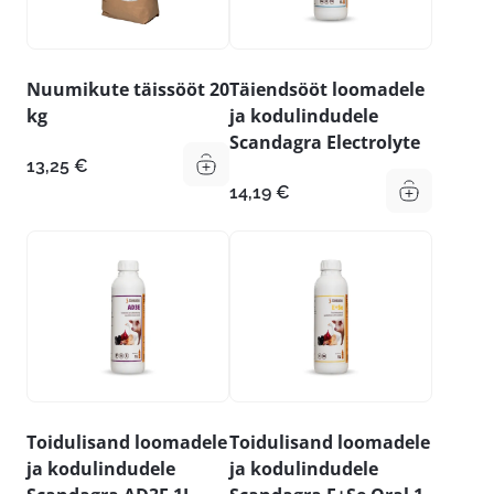
Nuumikute täissööt 20
Täiendsööt loomadele
kg
ja kodulindudele
Scandagra Electrolyte
13,25
€
14,19
€
Toidulisand loomadele
Toidulisand loomadele
ja kodulindudele
ja kodulindudele