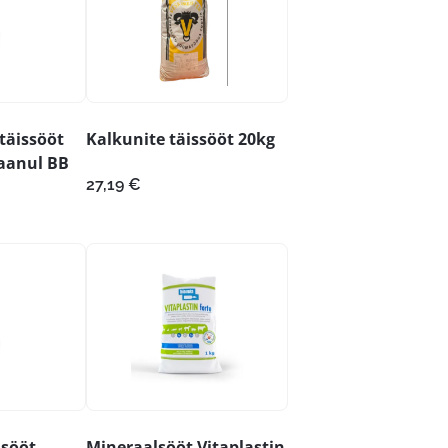
 täissööt
Kalkunite täissööt 20kg
aanul BB
27,19
€
dsööt
Mineraalsööt Vitaplastin