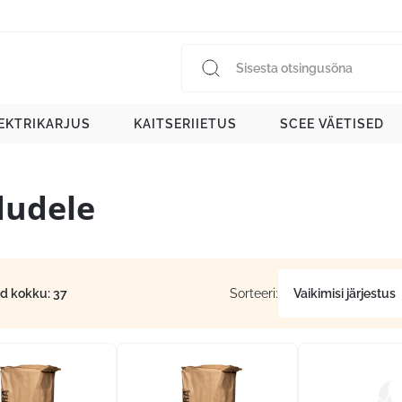
EKTRIKARJUS
KAITSERIIETUS
SCEE VÄETISED
dudele
id kokku: 37
Sorteeri: