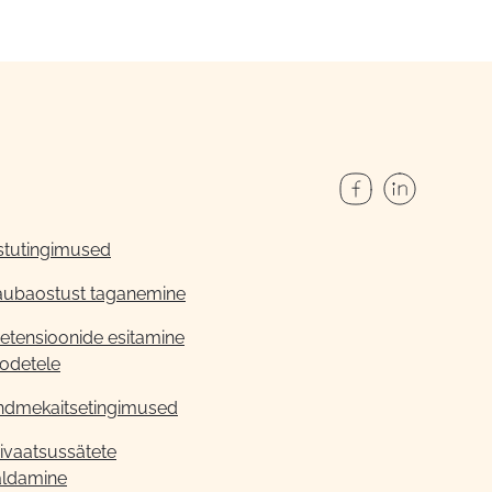
stutingimused
aubaostust taganemine
etensioonide esitamine
odetele
ndmekaitsetingimused
ivaatsussätete
aldamine