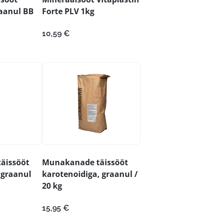
aanul BB
Forte PLV 1kg
10,59
€
äissööt
Munakanade täissööt
 graanul
karotenoidiga, graanul /
20 kg
15,95
€