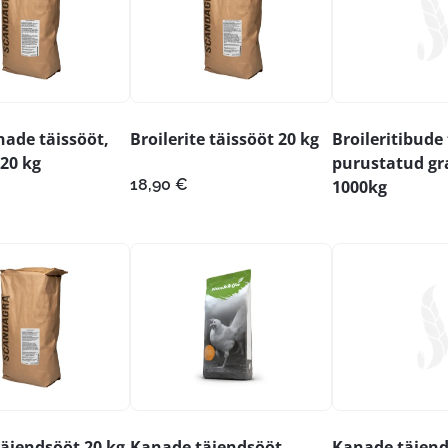
ade täissööt,
Broilerite täissööt 20 kg
Broileritibude
 20 kg
purustatud gr
18,90
€
1000kg
äiendsööt 20 kg
Kanade täiendsööt
Kanade täien