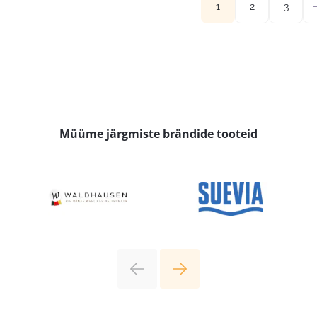
1
2
3
Müüme järgmiste brändide tooteid