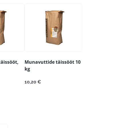
äissööt,
Munavuttide täissööt 10
kg
10,20
€