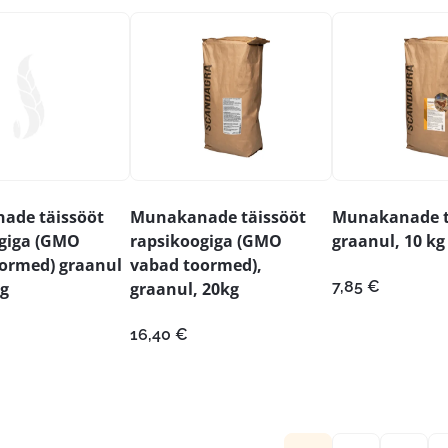
ade täissööt
Munakanade täissööt
Munakanade t
giga (GMO
rapsikoogiga (GMO
graanul, 10 kg
ormed) graanul
vabad toormed),
7,85
€
g
graanul, 20kg
16,40
€