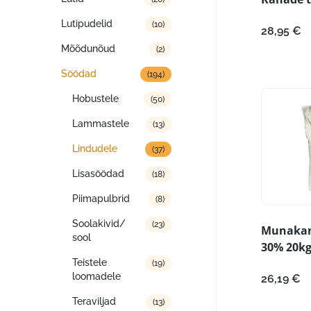
Lutipudelid
(10)
28,95
€
Mõõdunõud
(2)
Söödad
(194)
Hobustele
(50)
Lammastele
(13)
Lindudele
(37)
Lisasöödad
(18)
Piimapulbrid
(8)
Soolakivid/
(23)
Munakan
sool
30% 20k
Teistele
(19)
loomadele
26,19
€
Teraviljad
(13)