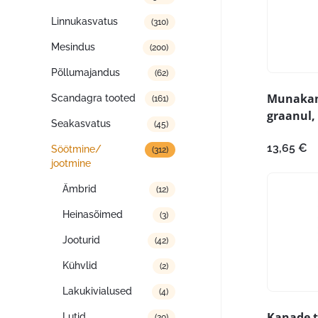
Linnukasvatus
(310)
Mesindus
(200)
Põllumajandus
(62)
Munakan
Scandagra tooted
(161)
graanul,
Seakasvatus
(45)
13,65
€
Söötmine/
(312)
jootmine
Ämbrid
(12)
Heinasõimed
(3)
Jooturid
(42)
Kühvlid
(2)
Lakukivialused
(4)
Kanade t
Lutid
(20)