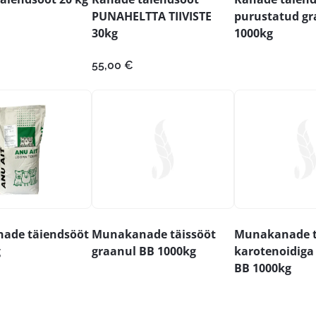
PUNAHELTTA TIIVISTE
purustatud gr
30kg
1000kg
55,00
€
ade täiendsööt
Munakanade täissööt
Munakanade t
g
graanul BB 1000kg
karotenoidiga
BB 1000kg