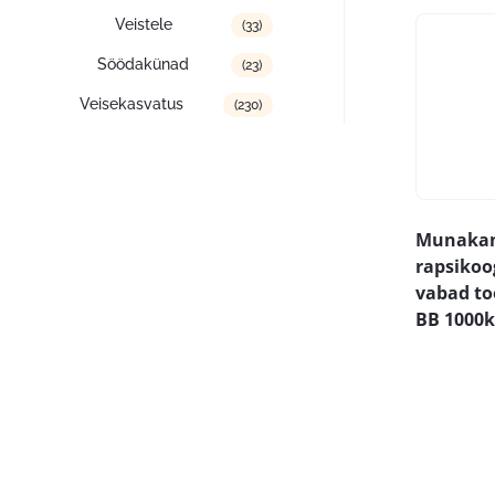
Veistele
(33)
Söödakünad
(23)
Veisekasvatus
(230)
Munakan
rapsikoo
vabad to
BB 1000k