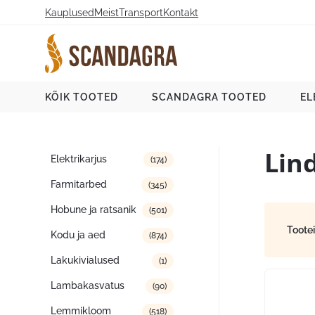
Liigu
Kauplused
Meist
Transport
Kontakt
sisu
juurde
Scandagra e-pood
KÕIK TOOTED
SCANDAGRA TOOTED
EL
Lin
Tootekategooriad
Elektrikarjus
(174)
Farmitarbed
(345)
Hobune ja ratsanik
(501)
Toote
Kodu ja aed
(874)
Lakukivialused
(1)
Lambakasvatus
(90)
Lemmikloom
(518)