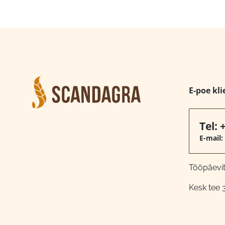
E-poe kli
Tel:
E-mail:
Tööpäeviti
Kesk tee 3