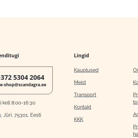
enditugi
Lingid
Kauplused
O
+372 5304 2064
Meist
K
e-shop@scandagra.ee
Transport
Pr
to
 kell 8:00-16:30
Kontakt
A
, Jüri, 75301, Eesti
KKK
Pr
h