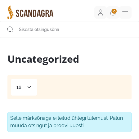
Liigu
sisu
juurde
Scandagra e-pood
Uncategorized
Selle märksõnaga ei leitud ühtegi tulemust. Palun
muuda otsingut ja proovi uuesti.