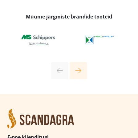
Müüme järgmiste brändide tooteid
E-poe klienditugi