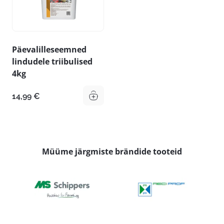
Päevalilleseemned
lindudele triibulised
4kg
14,99
€
Müüme järgmiste brändide tooteid