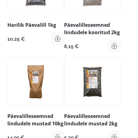
Harilik Päevalill 1kg
Päevalilleseemned
lindudele kooritud 2kg
10,25
€
8,15
€
Päevalilleseemned
Päevalilleseemned
lindudele mustad 10kg
lindudele mustad 2kg
14,99
€
5,29
€