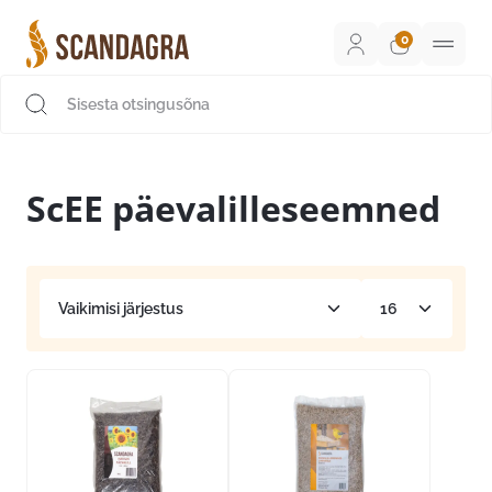
Liigu
sisu
juurde
Scandagra e-pood
ScEE päevalilleseemned