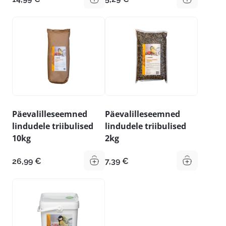
Päevalilleseemned
Päevalilleseemned
lindudele triibulised
lindudele triibulised
10kg
2kg
26,99
€
7,39
€