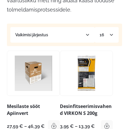
väärtuslikku mett ning aidata kaasa looduse
tolmeldamisprotsessidele.
Mesilaste sööt
Desinfitseerimisvahen
Apiinvert
d VIRKON S 200g
Hinnavahemik:
Hinnavahemik:
27,59
€
–
46,39
€
3,95
€
–
13,39
€