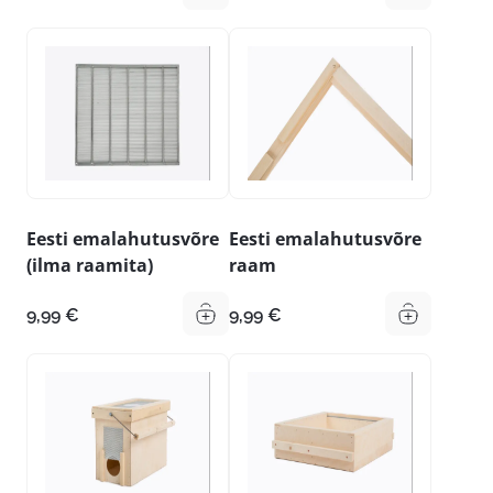
27,59 €
3,95 €
kuni
kuni
46,39 €
13,39 €
Eesti emalahutusvõre
Eesti emalahutusvõre
(ilma raamita)
raam
9,99
€
9,99
€