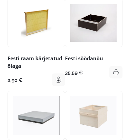
Eesti raam kärjetatud
Eesti söödanõu
õlaga
35,59
€
2,90
€