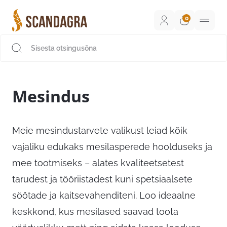
Liigu
sisu
juurde
Scandagra e-pood
Mesindus
Meie mesindustarvete valikust leiad kõik
vajaliku edukaks mesilasperede hoolduseks ja
mee tootmiseks – alates kvaliteetsetest
tarudest ja tööriistadest kuni spetsiaalsete
söötade ja kaitsevahenditeni. Loo ideaalne
keskkond, kus mesilased saavad toota