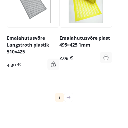
Emalahutusvõre
Emalahutusvõre plast
Langstroth plastik
495×425 1mm
510×425
2,05
€
4,30
€
1
→