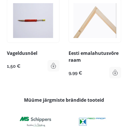
Vageldusnõel
Eesti emalahutusvõre
raam
1,50
€
9,99
€
Müüme järgmiste brändide tooteid