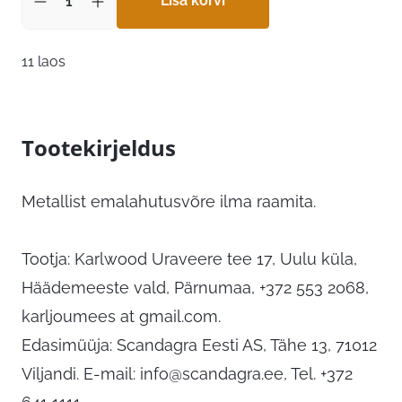
Lisa korvi
11 laos
Tootekirjeldus
Metallist emalahutusvõre ilma raamita.
Tootja: Karlwood Uraveere tee 17, Uulu küla,
Häädemeeste vald, Pärnumaa, +372 553 2068,
karljoumees at gmail.com.
Edasimüüja: Scandagra Eesti AS, Tähe 13, 71012
Viljandi. E-mail:
info@scandagra.ee
, Tel. +372