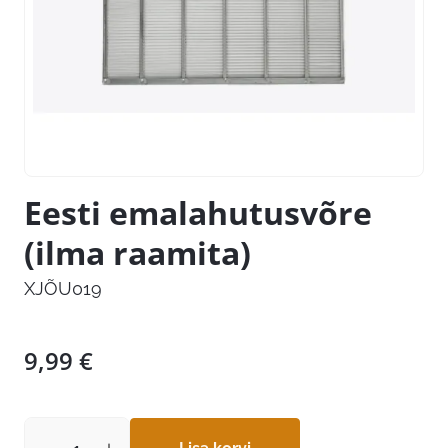
Eesti emalahutusvõre
(ilma raamita)
XJÕU019
9,99
€