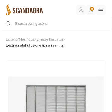
Liigu
sisu
juurde
Scandagra e-pood
Esileht
/
Mesindus
/
Emade kasvatus
/
Eesti emalahutusvõre (ilma raamita)