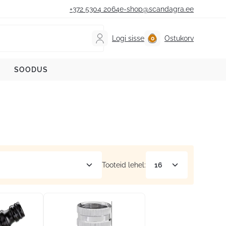
+372 5304 2064
e-shop@scandagra.ee
Logi sisse
Ostukorv
SOODUS
Tooteid lehel: