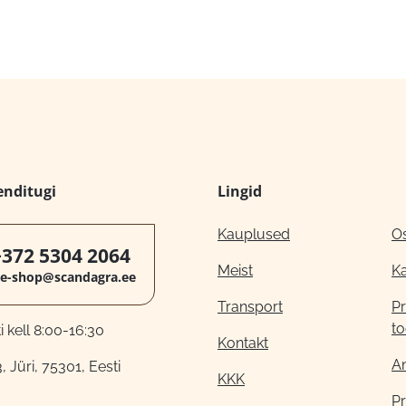
enditugi
Lingid
Kauplused
O
+372 5304 2064
Meist
K
e-shop@scandagra.ee
Transport
Pr
to
 kell 8:00-16:30
Kontakt
A
, Jüri, 75301, Eesti
KKK
Pr