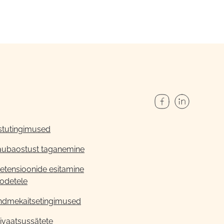
stutingimused
aubaostust taganemine
etensioonide esitamine
odetele
ndmekaitsetingimused
ivaatsussätete