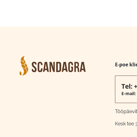
E-poe kli
Tel:
E-mail:
Tööpäeviti
Kesk tee 3