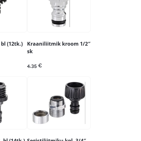
bl (12tk.)
Kraaniliitmik kroom 1/2″
sk
raegune
ind
4,35
€
n:
,78 €.
 bl (14tk.)
Segistiliitmiku kpl. 3/4″-