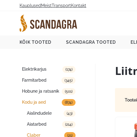
Liigu
Kauplused
Meist
Transport
Kontakt
sisu
juurde
Scandagra e-pood
KÕIK TOOTED
SCANDAGRA TOOTED
EL
Lii
Tootekategooriad
Elektrikarjus
(174)
Farmitarbed
(345)
Hobune ja ratsanik
(501)
Toote
Kodu ja aed
(874)
Aialindudele
(43)
Aiatarbed
(214)
Claber
(21)