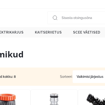
EKTRIKARJUS
KAITSERIIETUS
SCEE VÄETISED
tmikud
id kokku: 8
Sorteeri: