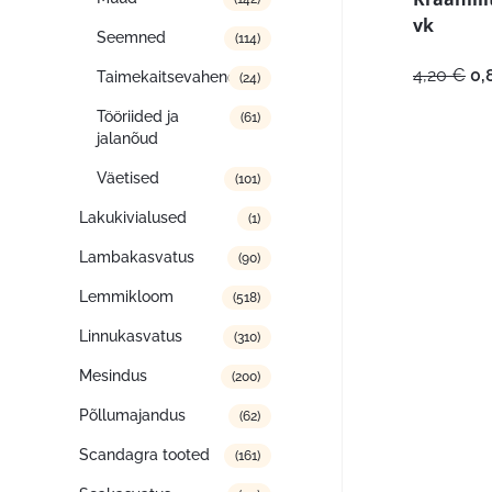
vk
Seemned
(114)
Al
4,20
€
0,
Taimekaitsevahendid
(24)
hi
Tööriided ja
oli
(61)
jalanõud
4,
Väetised
(101)
Lakukivialused
(1)
Lambakasvatus
(90)
Lemmikloom
(518)
Linnukasvatus
(310)
Mesindus
(200)
Põllumajandus
(62)
Scandagra tooted
(161)