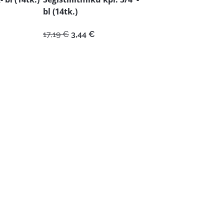
bl (14tk.)
Algne
Praegune
17,19
€
3,44
€
hind
hind
oli:
on:
17,19 €.
3,44 €.