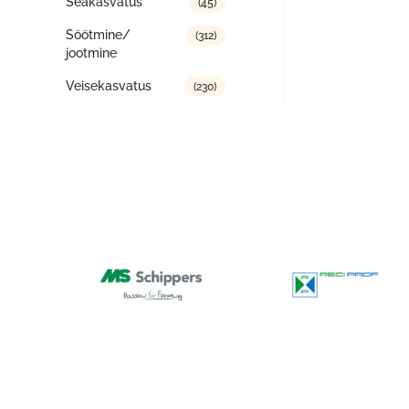
Seakasvatus
(45)
Söötmine/
(312)
jootmine
Veisekasvatus
(230)