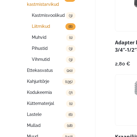
kastmistarvikud
Kastmisvoolikud
(3)
Liitmikud
(8)
Muhvid
(1)
Adapter 
Pihustid
3/4″-1/2″-
(3)
Vihmutid
(3)
2,80
€
Ettekasvatus
(20)
Kahjuritõrje
(135)
Kodukeemia
(7)
Küttematerjal
(1)
Lastele
(6)
Mullad
(18)
Kraanili
Muud
(142)