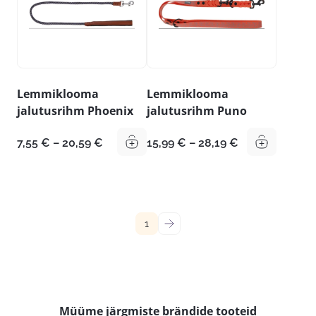
Lemmiklooma
Lemmiklooma
jalutusrihm Phoenix
jalutusrihm Puno
Hinnavahemik:
Hinnavahemik
7,55
€
–
20,59
€
15,99
€
–
28,19
€
7,55 €
15,99 €
kuni
kuni
20,59 €
28,19 €
1
→
Müüme järgmiste brändide tooteid