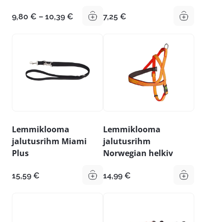
Hinnavahemik:
9,80
€
–
10,39
€
7,25
€
9,80 €
kuni
10,39 €
Lemmiklooma
Lemmiklooma
jalutusrihm Miami
jalutusrihm
Plus
Norwegian helkiv
15,59
€
14,99
€