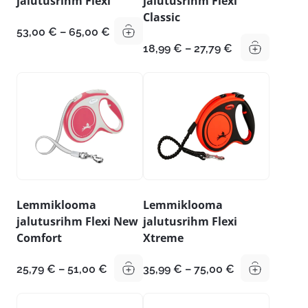
jalutusrihm Flexi
jalutusrihm Flexi
Classic
Hinnavahemik:
53,00
€
–
65,00
€
53,00 €
Hinnavahemik
18,99
€
–
27,79
€
kuni
18,99 €
65,00 €
kuni
27,79 €
Lemmiklooma
Lemmiklooma
jalutusrihm Flexi New
jalutusrihm Flexi
Comfort
Xtreme
Hinnavahemik:
Hinnavahemik
25,79
€
–
51,00
€
35,99
€
–
75,00
€
25,79 €
35,99 €
kuni
kuni