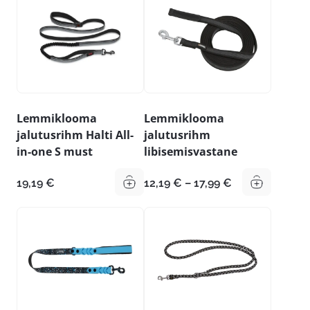
51,00 €
75,00 €
Lemmiklooma
Lemmiklooma
jalutusrihm Halti All-
jalutusrihm
in-one S must
libisemisvastane
Hinnavahemik
19,19
€
12,19
€
–
17,99
€
12,19 €
kuni
17,99 €