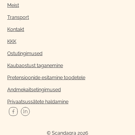
Meist
Transport
Kontakt
KKK
Ostutingimused
Kaubaostust taganemine
Pretensioonide esitamine toodetele
Andmekaitsetingimused
Privaatsussätete haldamine
© Scandagra 2026