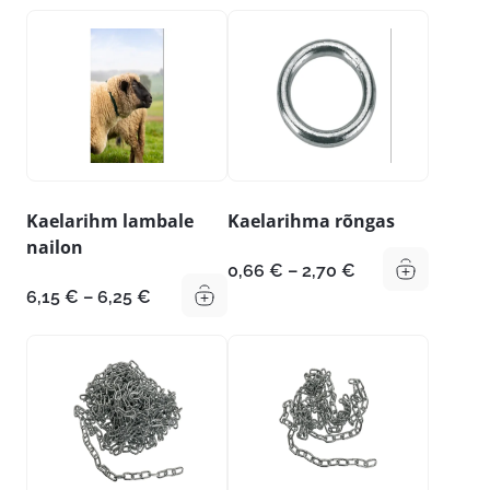
kuni
kuni
18,19 €
9,25 €
Kaelarihm lambale
Kaelarihma rõngas
nailon
Hinnavahemik:
0,66
€
–
2,70
€
0,66 €
Hinnavahemik:
6,15
€
–
6,25
€
kuni
6,15 €
2,70 €
kuni
6,25 €