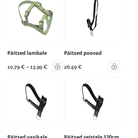
13,59 €
Päitsed lambale
Päitsed poovad
Hinnavahemik:
10,79
€
–
13,99
€
26,59
€
10,79 €
kuni
13,99 €
Päitsed vasikale
Päitsed veistele 130cm