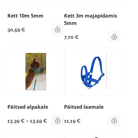
Kett 10m 5mm
Kett 3m majapidamis
5mm
30,59
€
7,70
€
Päitsed alpakale
Päitsed laamale
Hinnavahemik:
13,39
€
–
13,59
€
11,19
€
13,39 €
kuni