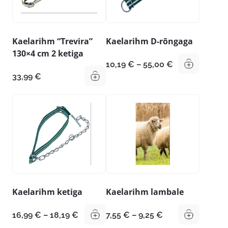
Kaelarihm “Trevira”
Kaelarihm D-rõngaga
130×4 cm 2 ketiga
Hinnavahemik
10,19
€
–
55,00
€
10,19 €
33,99
€
kuni
55,00 €
Kaelarihm ketiga
Kaelarihm lambale
Hinnavahemik:
Hinnavahemik:
16,99
€
–
18,19
€
7,55
€
–
9,25
€
16,99 €
7,55 €