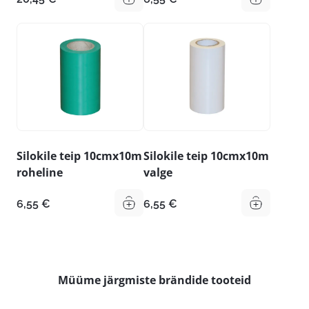
Silokile teip 10cmx10m
Silokile teip 10cmx10m
roheline
valge
6,55
€
6,55
€
Müüme järgmiste brändide tooteid