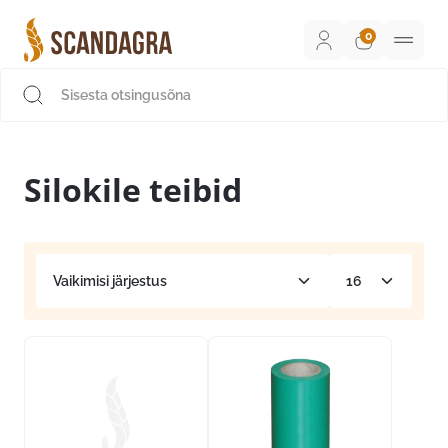
Liigu
sisu
juurde
Scandagra e-pood
Silokile teibid