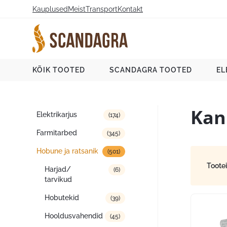
Liigu
Kauplused
Meist
Transport
Kontakt
sisu
juurde
Scandagra e-pood
KÕIK TOOTED
SCANDAGRA TOOTED
EL
Kan
Tootekategooriad
Elektrikarjus
(174)
Farmitarbed
(345)
Hobune ja ratsanik
(501)
Toote
Harjad/
(6)
tarvikud
Hobutekid
(39)
Hooldusvahendid
(45)