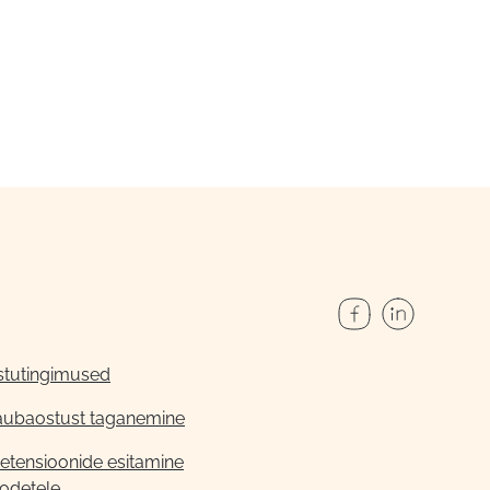
stutingimused
aubaostust taganemine
etensioonide esitamine
odetele