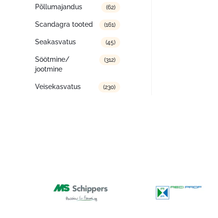
Põllumajandus
(62)
Scandagra tooted
(161)
Seakasvatus
(45)
Söötmine/
(312)
jootmine
Veisekasvatus
(230)