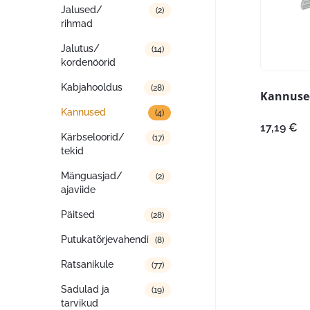
Jalused/
(2)
rihmad
Jalutus/
(14)
kordenöörid
Kabjahooldus
(28)
Kannused
Kannused
(4)
17,19
€
Kärbseloorid/
(17)
tekid
Mänguasjad/
(2)
ajaviide
Päitsed
(28)
Putukatõrjevahendid
(8)
Ratsanikule
(77)
Sadulad ja
(19)
tarvikud