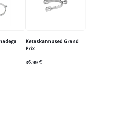
madega
Ketaskannused Grand
Prix
36,99
€