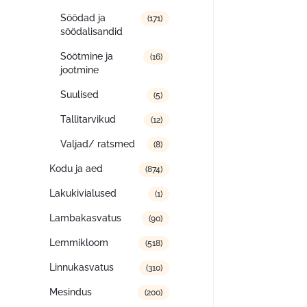
Söödad ja
(171)
söödalisandid
Söötmine ja
(16)
jootmine
Suulised
(5)
Tallitarvikud
(12)
Valjad/ ratsmed
(8)
Kodu ja aed
(874)
Lakukivialused
(1)
Lambakasvatus
(90)
Lemmikloom
(518)
Linnukasvatus
(310)
Mesindus
(200)