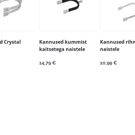
 Crystal
Kannused kummist
Kannused rih
kaitsetega naistele
naistele
14,79
€
10,99
€