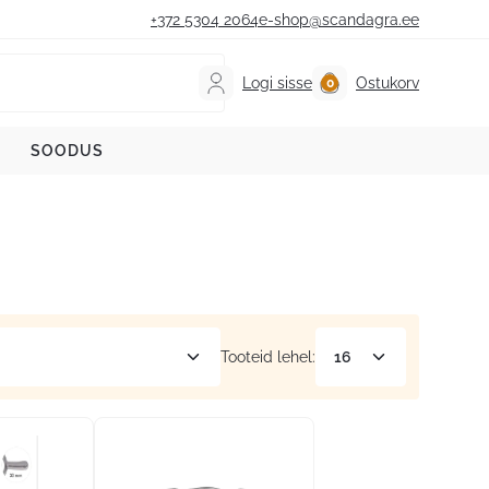
+372 5304 2064
e-shop@scandagra.ee
Logi sisse
Ostukorv
SOODUS
Tooteid lehel: