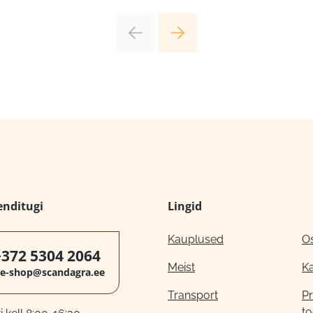
enditugi
Lingid
Kauplused
O
+372 5304 2064
Meist
K
e-shop@scandagra.ee
Transport
Pr
to