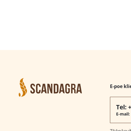
E-poe kli
Tel:
E-mail: