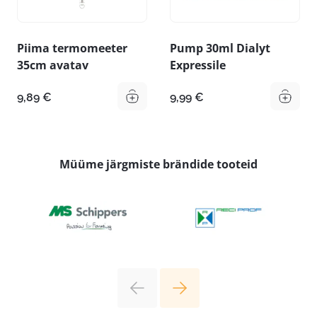
Piima termomeeter
Pump 30ml Dialyt
35cm avatav
Expressile
9,89
€
9,99
€
Müüme järgmiste brändide tooteid