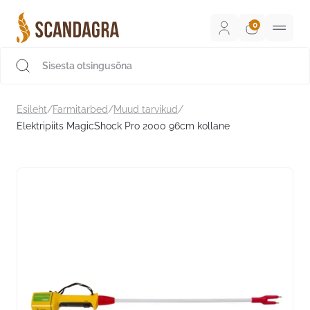
Liigu
sisu
juurde
Scandagra e-pood
Esileht
/
Farmitarbed
/
Muud tarvikud
/
Elektripiits MagicShock Pro 2000 96cm kollane