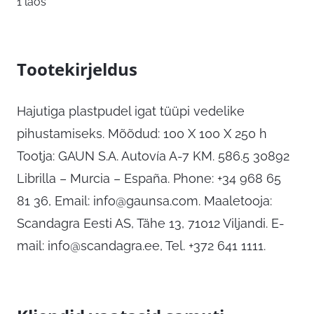
1 laos
Tootekirjeldus
Hajutiga plastpudel igat tüüpi vedelike
pihustamiseks. Mõõdud: 100 X 100 X 250 h
Tootja: GAUN S.A. Autovía A-7 KM. 586.5 30892
Librilla – Murcia – España. Phone: +34 968 65
81 36, Email:
info@gaunsa.com
. Maaletooja:
Scandagra Eesti AS, Tähe 13, 71012 Viljandi. E-
mail:
info@scandagra.ee
, Tel. +372 641 1111.