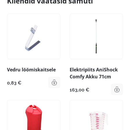
Kliendid vaatasid samuti
Vedru löömiskaitsele
Elektripiits AniShock
Comfy Akku 71cm
0,83
€
163,00
€