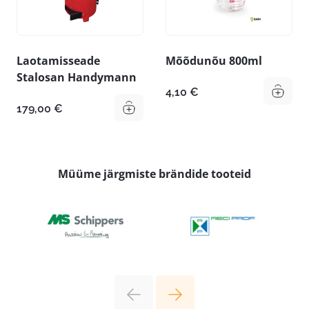
Laotamisseade
Mõõdunõu 800ml
Stalosan Handymann
4,10
€
179,00
€
Müüme järgmiste brändide tooteid