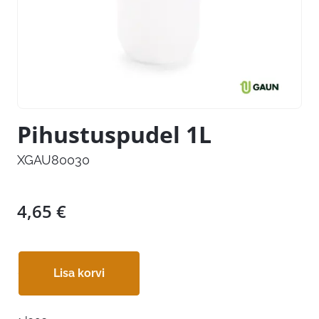
Pihustuspudel 1L
XGAU80030
4,65
€
Lisa korvi