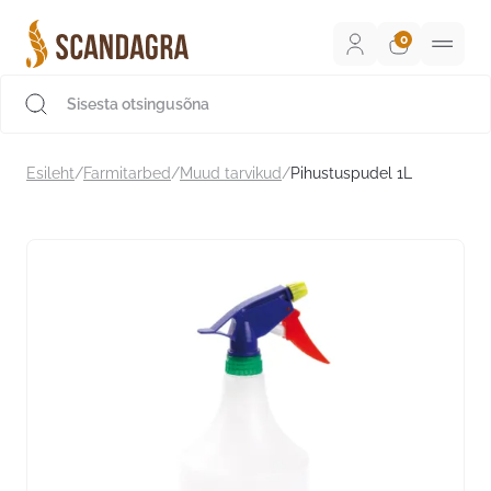
Liigu
sisu
juurde
Scandagra e-pood
Esileht
/
Farmitarbed
/
Muud tarvikud
/
Pihustuspudel 1L