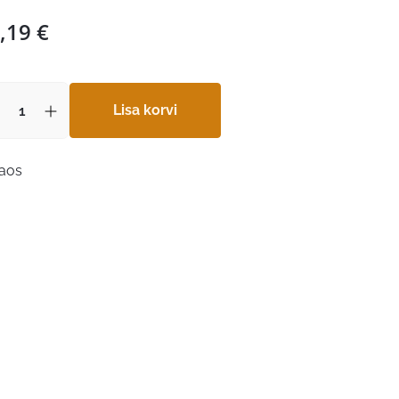
,19
€
Lisa korvi
laos