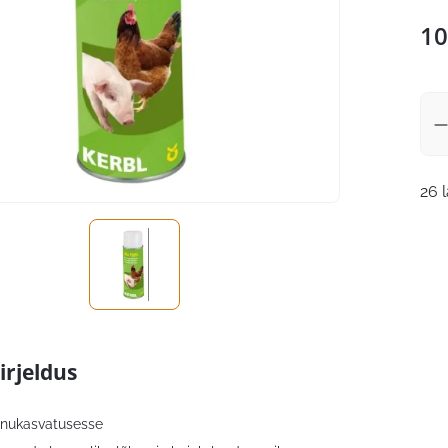
10
26 
irjeldus
innukasvatusesse