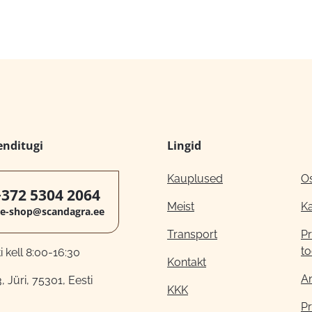
enditugi
Lingid
Kauplused
O
+372 5304 2064
Meist
K
e-shop@scandagra.ee
Transport
Pr
to
 kell 8:00-16:30
Kontakt
A
, Jüri, 75301, Eesti
KKK
Pr