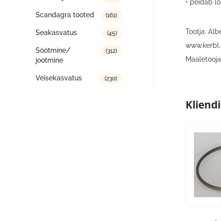
• peidab l
Scandagra tooted
(161)
Tootja: Al
Seakasvatus
(45)
www.kerbl
Söötmine/
(312)
Maaletooja:
jootmine
Veisekasvatus
(230)
Kliend