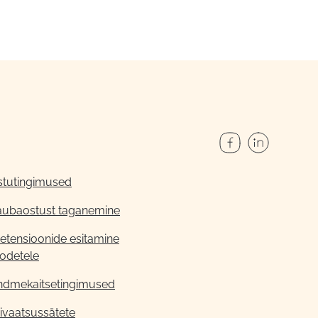
stutingimused
aubaostust taganemine
etensioonide esitamine
odetele
ndmekaitsetingimused
ivaatsussätete