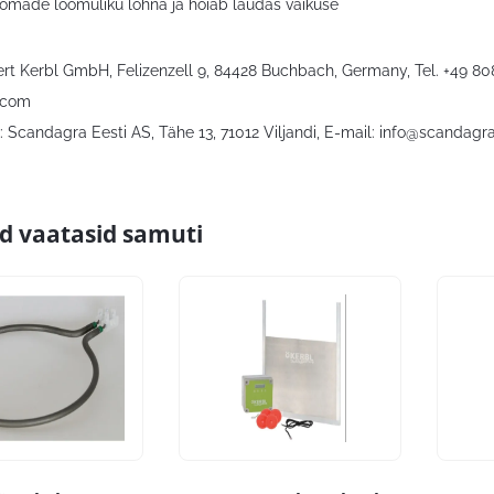
oomade loomuliku lõhna ja hoiab laudas vaikuse
bert Kerbl GmbH, Felizenzell 9, 84428 Buchbach, Germany, Tel. +49 8
.com
 Scandagra Eesti AS, Tähe 13, 71012 Viljandi, E-mail:
info@scandagra
id vaatasid samuti