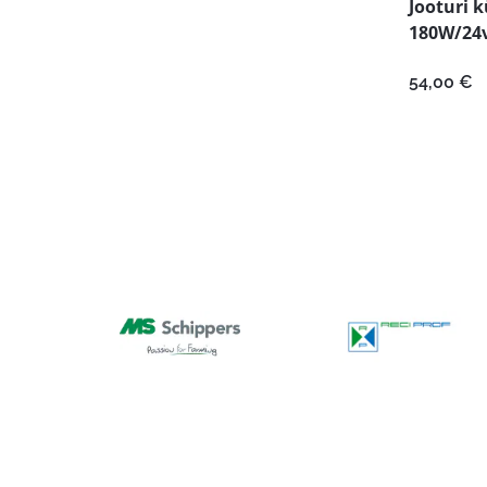
Jooturi 
180W/24
54,00
€