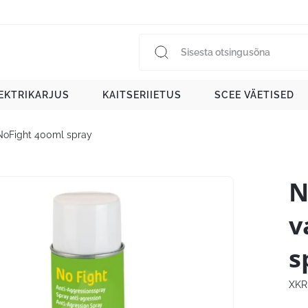
EKTRIKARJUS
KAITSERIIETUS
SCEE VÄETISED
 NoFight 400ml spray
N
v
s
XKR