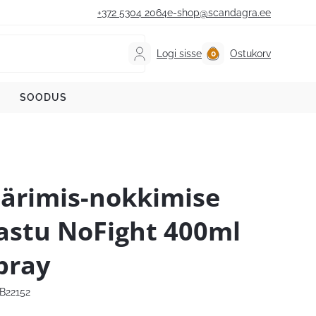
+372 5304 2064
e-shop@scandagra.ee
Logi sisse
Ostukorv
SOODUS
ärimis-nokkimise
astu NoFight 400ml
pray
B22152