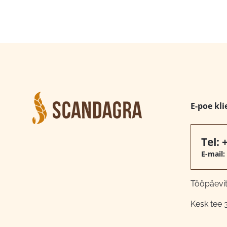
E-poe kli
Tel:
E-mail:
Tööpäeviti
Kesk tee 3