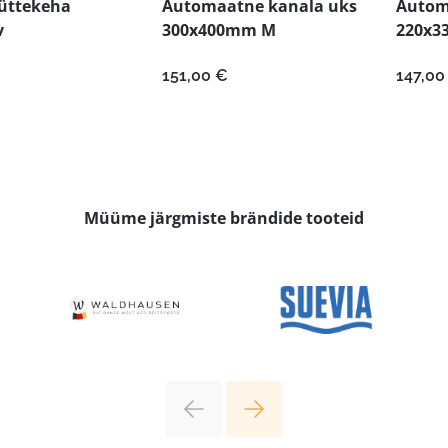
küttekeha
Automaatne kanala uks
Autom
v
300x400mm M
220x3
151,00
€
147,0
Müüme järgmiste brändide tooteid