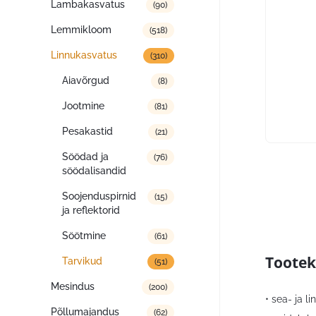
Lambakasvatus
(90)
Lemmikloom
(518)
Linnukasvatus
(310)
Aiavõrgud
(8)
Jootmine
(81)
Pesakastid
(21)
Söödad ja
(76)
söödalisandid
Soojenduspirnid
(15)
ja reflektorid
Söötmine
(61)
Tootek
Tarvikud
(51)
Mesindus
(200)
• sea- ja l
Põllumajandus
(62)