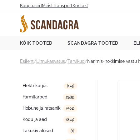
Liigu
Kauplused
Meist
Transport
Kontakt
sisu
juurde
Scandagra e-pood
KÕIK TOOTED
SCANDAGRA TOOTED
EL
Esileht
/
Linnukasvatus
/
Tarvikud
/
Närimis-nokkimise vastu
Tootekategooriad
Elektrikarjus
(174)
Farmitarbed
(345)
Hobune ja ratsanik
(501)
Kodu ja aed
(874)
Lakukivialused
(1)