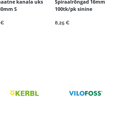
aatne kanala uks
Spiraalrõngad 16mm
30mm S
100tk/pk sinine
0
€
8,25
€