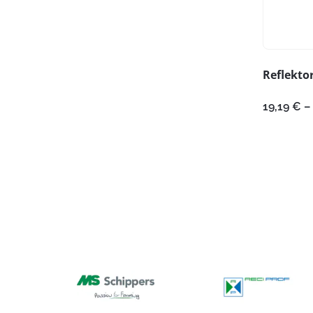
Reflekto
19,19
€
–