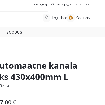
+372 5304 2064
e-shop@scandagra.ee
Logi sisse
Ostukorv
SOODUS
utomaatne kanala
ks 430x400mm L
B70545
7,00
€