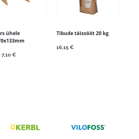
rs ühele
Tibude täissööt 20 kg
70x133mm
16,15
€
Algne
Praegune
€
7,10
€
hind
hind
oli:
on:
14,19 €.
7,10 €.