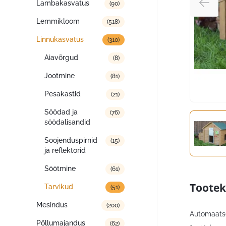
Lambakasvatus
(90)
Lemmikloom
(518)
Linnukasvatus
(310)
Aiavõrgud
(8)
Jootmine
(81)
Pesakastid
(21)
Söödad ja
(76)
söödalisandid
Soojenduspirnid
(15)
ja reflektorid
Söötmine
(61)
Tootek
Tarvikud
(51)
Mesindus
(200)
Automaatse
Põllumajandus
(62)