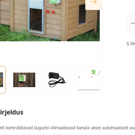
5 l
irjeldus
lt kontrollitavad liugurid võimaldavad kanala uksel automaatselt a