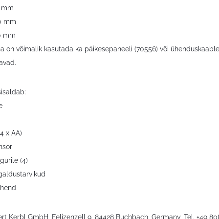
0 mm
00 mm
00 mm
ana on võimalik kasutada ka päikesepaneeli (70556) või ühenduskaab
tavad.
isaldab:
e
(4 x AA)
nsor
gurile (4)
igaldustarvikud
uhend
bert Kerbl GmbH, Felizenzell 9, 84428 Buchbach, Germany, Tel. +49 8