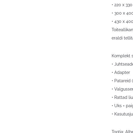
• 220 x 33
• 300 x 4
• 430 x 4
Toiteallik
eraldi telli
Komplekt s
• Juhtsead
• Adapter
• Patareid 
• Valgusse
• Rattad liu
• Uks + pa
• Kasutusj
Tootja: Al