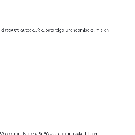
leid (70557) autoaku/akupatareiga ühendamiseks, mis on
086 933-100, Fax +49 8086 933-500,
info@kerbl.com
,