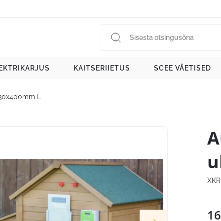
EKTRIKARJUS
KAITSERIIETUS
SCEE VÄETISED
430x400mm L
A
u
XKR
16