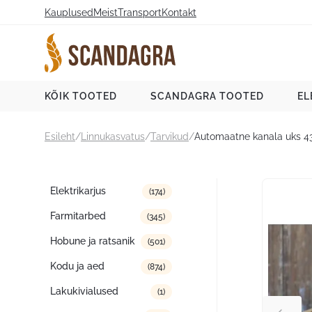
Liigu
Kauplused
Meist
Transport
Kontakt
sisu
juurde
Scandagra e-pood
KÕIK TOOTED
SCANDAGRA TOOTED
EL
Esileht
/
Linnukasvatus
/
Tarvikud
/
Automaatne kanala uks 
Tootekategooriad
Elektrikarjus
(174)
Farmitarbed
(345)
Hobune ja ratsanik
(501)
Kodu ja aed
(874)
Lakukivialused
(1)