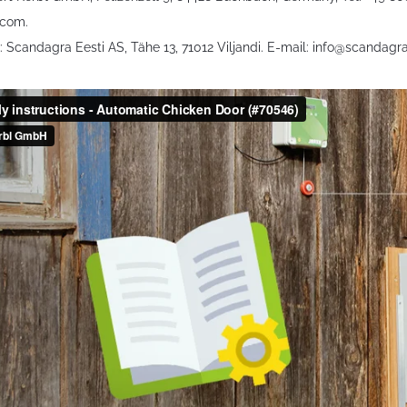
.com.
 Scandagra Eesti AS, Tähe 13, 71012 Viljandi. E-mail:
info@scandagra