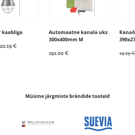
r kaabliga
Automaatne kanala uks
Kanaõ
300x400mm M
390x2
Hinnavahemik:
22,19
€
19,19 €
151,00
€
14,19
kuni
22,19 €
Müüme järgmiste brändide tooteid