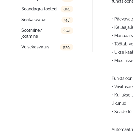
funktsioon
Scandagra tooted
(161)
• Päevaval
Seakasvatus
(45)
• Kellaajal
Söötmine/
(312)
• Manuaalse
jootmine
• Töötab v
Veisekasvatus
(230)
• Ukse kaal
• Max. uks
Funktsioon
• Viivitusa
• Kui ukse
liikunud
• Seade lü
Automaatne