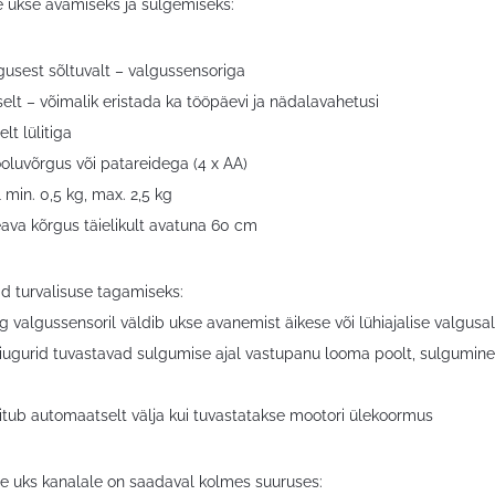
e ukse avamiseks ja sulgemiseks:
gusest sõltuvalt – valgussensoriga
iselt – võimalik eristada ka tööpäevi ja nädalavahetusi
lt lülitiga
ooluvõrgus või patareidega (4 x AA)
 min. 0,5 kg, max. 2,5 kg
eava kõrgus täielikult avatuna 60 cm
id turvalisuse tagamiseks:
eg valgussensoril väldib ukse avanemist äikese või lühiajalise valgusal
 liugurid tuvastavad sulgumise ajal vastupanu looma poolt, sulgumine
litub automaatselt välja kui tuvastatakse mootori ülekoormus
 uks kanalale on saadaval kolmes suuruses: