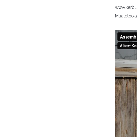
www.kerbl
Maaletooja: