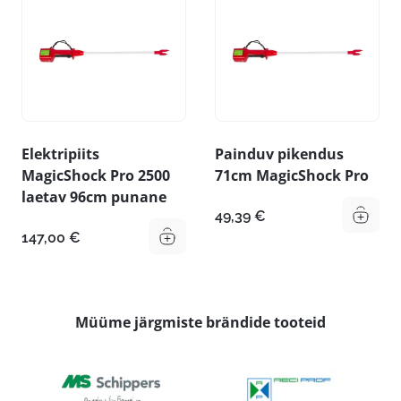
Elektripiits
Painduv pikendus
MagicShock Pro 2500
71cm MagicShock Pro
laetav 96cm punane
49,39
€
147,00
€
Müüme järgmiste brändide tooteid