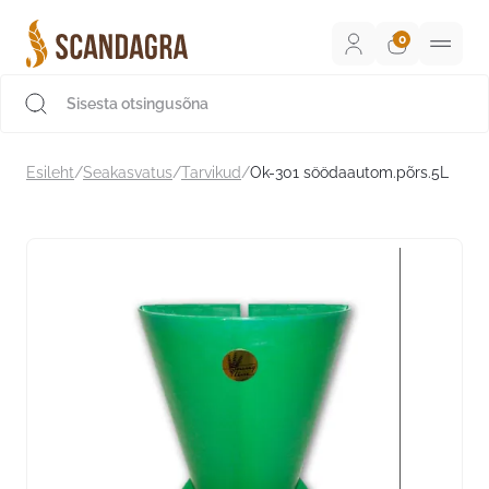
Liigu
sisu
juurde
Scandagra e-pood
Esileht
/
Seakasvatus
/
Tarvikud
/
Ok-301 söödaautom.põrs.5L