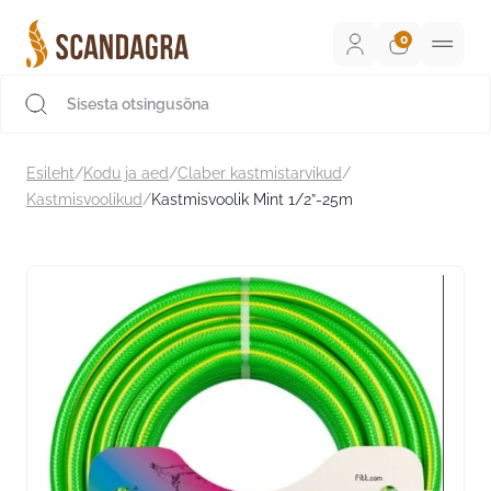
Liigu
sisu
juurde
Scandagra e-pood
Esileht
/
Kodu ja aed
/
Claber kastmistarvikud
/
Kastmisvoolikud
/
Kastmisvoolik Mint 1/2”-25m