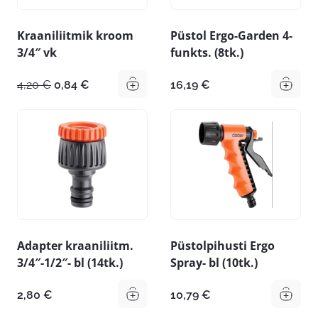
Kraaniliitmik kroom
Püstol Ergo-Garden 4-
3/4″ vk
funkts. (8tk.)
Algne
Praegune
4,20
€
0,84
€
16,19
€
hind
hind
oli:
on:
4,20 €.
0,84 €.
Adapter kraaniliitm.
Püstolpihusti Ergo
3/4″-1/2″- bl (14tk.)
Spray- bl (10tk.)
2,80
€
10,79
€