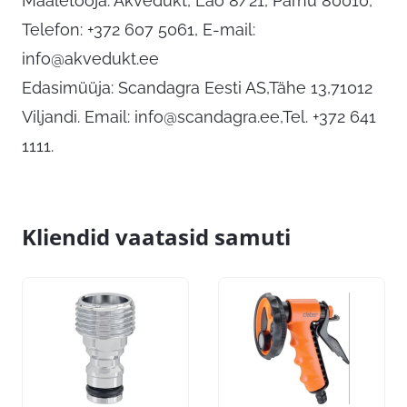
Maaletooja: Akvedukt, Lao 8/21, Pärnu 80010,
Telefon: +372 607 5061, E-mail:
info@akvedukt.ee
Edasimüüja: Scandagra Eesti AS,Tähe 13,71012
Viljandi. Email:
info@scandagra.ee
,Tel. +372 641
1111.
Kliendid vaatasid samuti