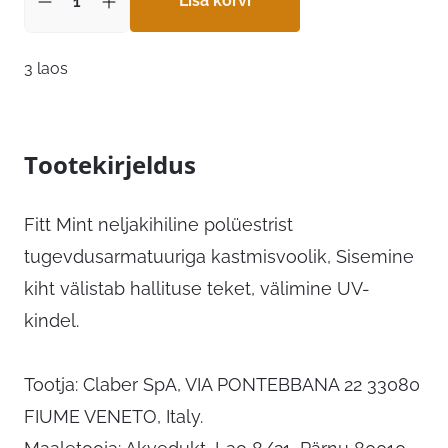
24,19 €.
Lisa korvi
16,93 €.
3 laos
Tootekirjeldus
Fitt Mint neljakihiline polüestrist
tugevdusarmatuuriga kastmisvoolik, Sisemine
kiht välistab hallituse teket, välimine UV-
kindel.
Tootja: Claber SpA, VIA PONTEBBANA 22 33080
FIUME VENETO, Italy.