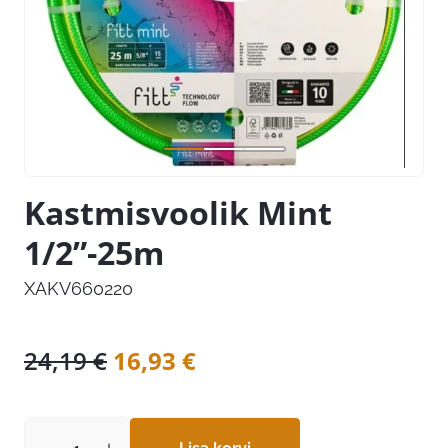
Kastmisvoolik Mint
1/2”-25m
XAKV660220
Algne
Praegune
24,19
€
16,93
€
hind
hind
oli:
on: