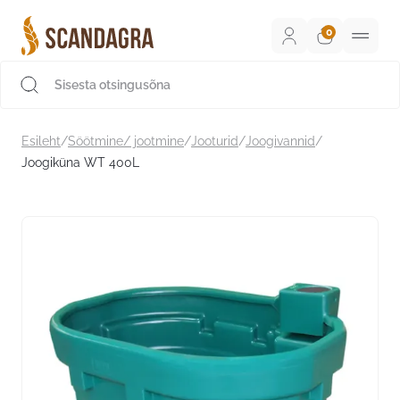
Liigu
sisu
juurde
Scandagra e-pood
Esileht
/
Söötmine/ jootmine
/
Jooturid
/
Joogivannid
/
Joogiküna WT 400L