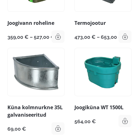
Joogivann roheline
Termojootur
Hinnavahemik:
Hinnav
359,00
€
–
527,00
€
473,00
€
–
653,00
€
359,00 €
473,00
kuni
kuni
527,00 €
653,00
Küna kolmnurkne 35L
Joogiküna WT 1500L
galvaniseeritud
564,00
€
69,00
€