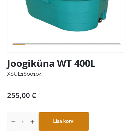
Joogiküna WT 400L
XSUE1600104
255,00
€
Lisa korvi