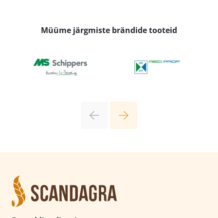
Müüme järgmiste brändide tooteid