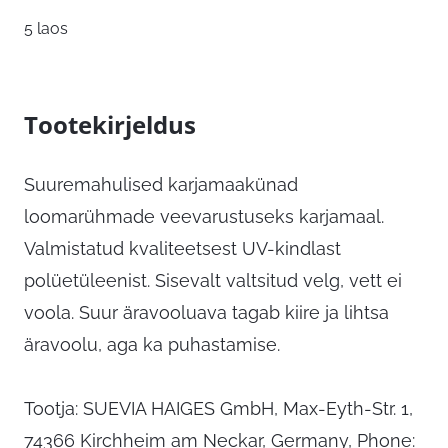
5 laos
Tootekirjeldus
Suuremahulised karjamaakünad
loomarühmade veevarustuseks karjamaal.
Valmistatud kvaliteetsest UV-kindlast
polüetüleenist. Sisevalt valtsitud velg, vett ei
voola. Suur äravooluava tagab kiire ja lihtsa
äravoolu, aga ka puhastamise.
Tootja: SUEVIA HAIGES GmbH, Max-Eyth-Str. 1,
74366 Kirchheim am Neckar, Germany, Phone: