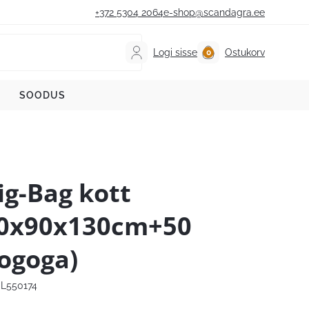
+372 5304 2064
e-shop@scandagra.ee
Logi sisse
Ostukorv
SOODUS
ig-Bag kott
0x90x130cm+50
logoga)
L550174