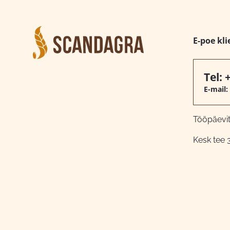
E-poe kli
Tel:
E-mail:
Tööpäeviti
Kesk tee 3