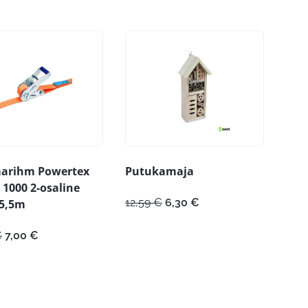
arihm Powertex
Putukamaja
1000 2-osaline
Algne
Praegune
12,59
€
6,30
€
+5,5m
hind
hind
oli:
on:
Algne
Praegune
€
7,00
€
12,59 €.
6,30 €.
hind
hind
oli:
on:
13,99 €.
7,00 €.