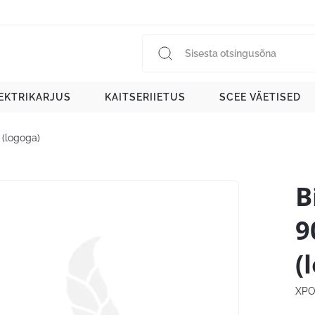
EKTRIKARJUS
KAITSERIIETUS
SCEE VÄETISED
(logoga)
B
9
(
XPO