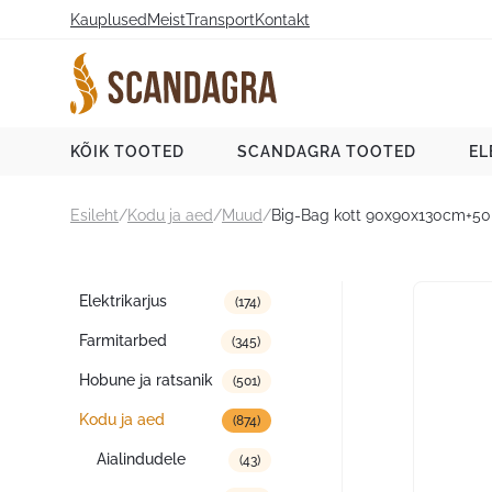
Liigu
Kauplused
Meist
Transport
Kontakt
sisu
juurde
Scandagra e-pood
KÕIK TOOTED
SCANDAGRA TOOTED
EL
Esileht
/
Kodu ja aed
/
Muud
/
Big-Bag kott 90x90x130cm+50 
Tootekategooriad
Elektrikarjus
(174)
Farmitarbed
(345)
Hobune ja ratsanik
(501)
Kodu ja aed
(874)
Aialindudele
(43)