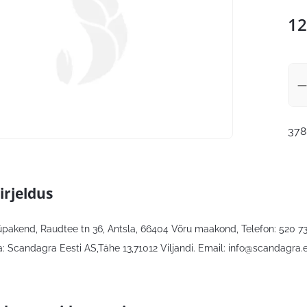
12
378
irjeldus
lüpakend, Raudtee tn 36, Antsla, 66404 Võru maakond, Telefon: 520 7
: Scandagra Eesti AS,Tähe 13,71012 Viljandi. Email:
info@scandagra.