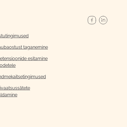
stutingimused
aubaostust taganemine
etensioonide esitamine
odetele
ndmekaitsetingimused
ivaatsussätete
aldamine