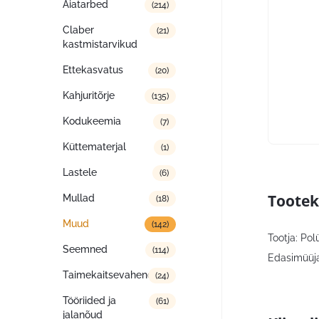
Aiatarbed
(214)
Claber
(21)
kastmistarvikud
Ettekasvatus
(20)
Kahjuritõrje
(135)
Kodukeemia
(7)
Küttematerjal
(1)
Lastele
(6)
Tootek
Mullad
(18)
Muud
(142)
Tootja: Po
Seemned
(114)
Edasimüüja
Taimekaitsevahendid
(24)
Tööriided ja
(61)
jalanõud