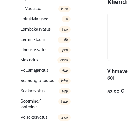
Kliend
Väetised
(101)
Lakukivialused
(1)
Lambakasvatus
(90)
Lemmikloom
(518)
Linnukasvatus
(310)
Mesindus
(200)
Vihmave
Põllumajandus
(62)
60l
Scandagra tooted
(161)
53,00
€
Seakasvatus
(45)
Söötmine/
(312)
jootmine
Veisekasvatus
(230)