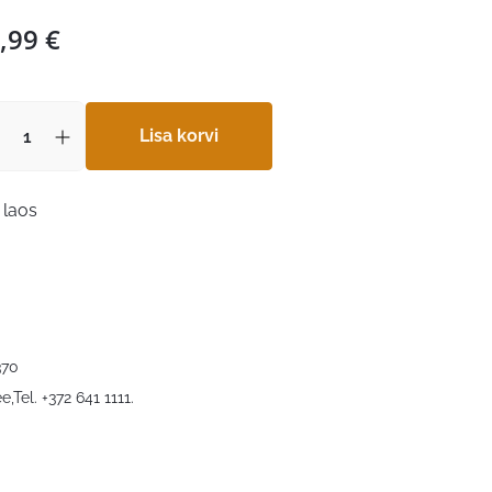
,99
€
Lisa korvi
 laos
370
ee
,Tel. +372 641 1111.