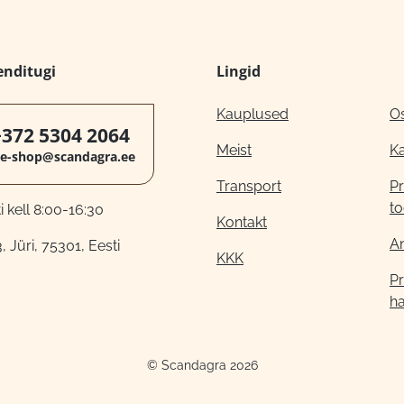
enditugi
Lingid
Kauplused
O
+372 5304 2064
Meist
K
e-shop@scandagra.ee
Transport
Pr
to
 kell 8:00-16:30
Kontakt
A
, Jüri, 75301, Eesti
KKK
Pr
h
© Scandagra 2026