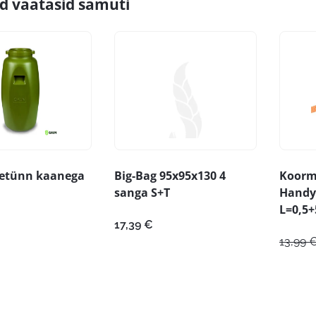
id vaatasid samuti
etünn kaanega
Big-Bag 95x95x130 4
Koorm
sanga S+T
Handy 
L=0,5
17,39
€
13,99