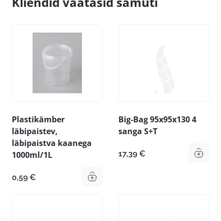
Kliendid vaatasid samuti
Plastikämber
Big-Bag 95x95x130 4
läbipaistev,
sanga S+T
läbipaistva kaanega
17,39
€
1000ml/1L
0,59
€