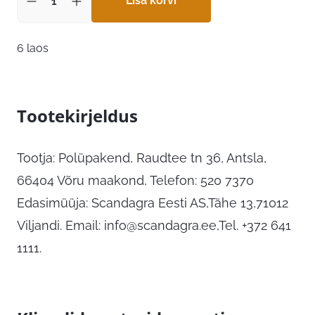
Lisa korvi
6 laos
Tootekirjeldus
Tootja: Polüpakend, Raudtee tn 36, Antsla,
66404 Võru maakond, Telefon: 520 7370
Edasimüüja: Scandagra Eesti AS,Tähe 13,71012
Viljandi. Email:
info@scandagra.ee
,Tel. +372 641
1111.