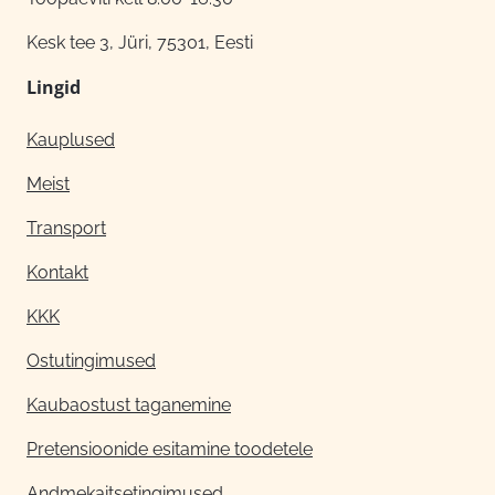
Kesk tee 3, Jüri, 75301, Eesti
Lingid
Kauplused
Meist
Transport
Kontakt
KKK
Ostutingimused
Kaubaostust taganemine
Pretensioonide esitamine toodetele
Andmekaitsetingimused