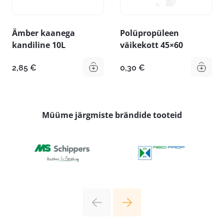
Ämber kaanega
Polüpropüleen
kandiline 10L
väikekott 45×60
2,85
€
0,30
€
Müüme järgmiste brändide tooteid