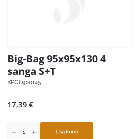
Big-Bag 95x95x130 4
sanga S+T
XPOL900145
17,39
€
Lisa korvi