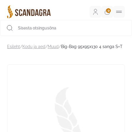
Liigu
sisu
juurde
Scandagra e-pood
Esileht
/
Kodu ja aed
/
Muud
/
Big-Bag 95x95x130 4 sanga S+T