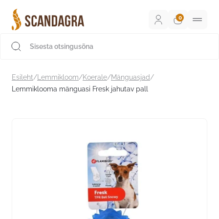
Liigu
sisu
juurde
Scandagra e-pood
Esileht
/
Lemmikloom
/
Koerale
/
Mänguasjad
/
Lemmiklooma mänguasi Fresk jahutav pall