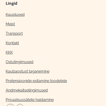
Lingid
Kauplused
Meist
Transport
Kontakt
KKK
Ostutingimused
Kaubaostust taganemine
Pretensioonide esitamine toodetele
Andmekaitsetingimused
Privaatsussätete haldamine