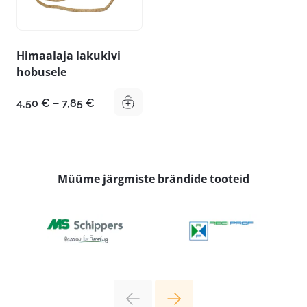
Himaalaja lakukivi
hobusele
Hinnavahemik:
4,50
€
–
7,85
€
4,50 €
kuni
7,85 €
Müüme järgmiste brändide tooteid