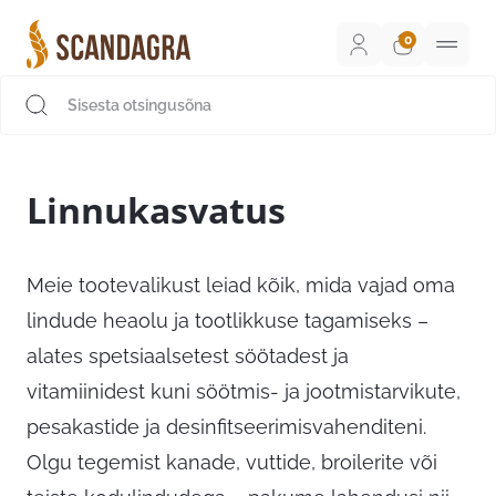
Liigu
sisu
juurde
Scandagra e-pood
Linnukasvatus
Meie tootevalikust leiad kõik, mida vajad oma
lindude heaolu ja tootlikkuse tagamiseks –
alates spetsiaalsetest söötadest ja
vitamiinidest kuni söötmis- ja jootmistarvikute,
pesakastide ja desinfitseerimisvahenditeni.
Olgu tegemist kanade, vuttide, broilerite või