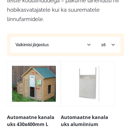
teiste kodulindudega – pakume lahendusi nii
hobikasvatajatele kui ka suurematele
linnufarmidele.
Automaatne kanala
Automaatne kanala
uks 430x400mm L
uks alumiinium