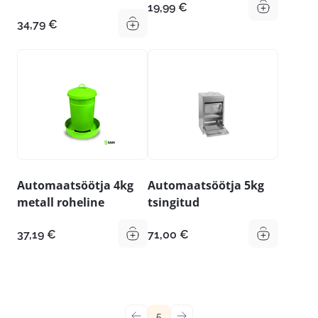
19,99
€
34,79
€
Automaatsöötja 4kg
Automaatsöötja 5kg
metall roheline
tsingitud
37,19
€
71,00
€
←
5
→