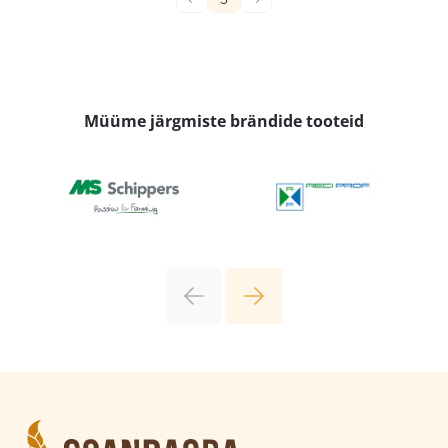
Müüme järgmiste brändide tooteid