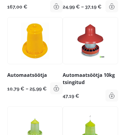
Hinnavahemik
167,00
€
24,99
€
–
37,19
€
24,99 €
kuni
37,19 €
Automaatsöötja
Automaatsöötja 10kg
tsingitud
Hinnavahemik:
10,79
€
–
25,99
€
10,79 €
47,19
€
kuni
25,99 €