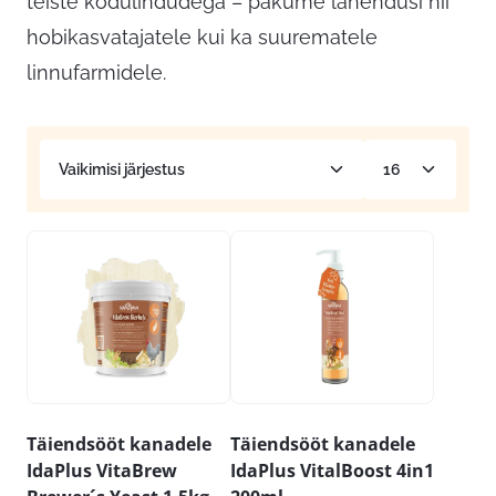
teiste kodulindudega – pakume lahendusi nii
hobikasvatajatele kui ka suurematele
linnufarmidele.
Täiendsööt kanadele
Täiendsööt kanadele
IdaPlus VitaBrew
IdaPlus VitalBoost 4in1