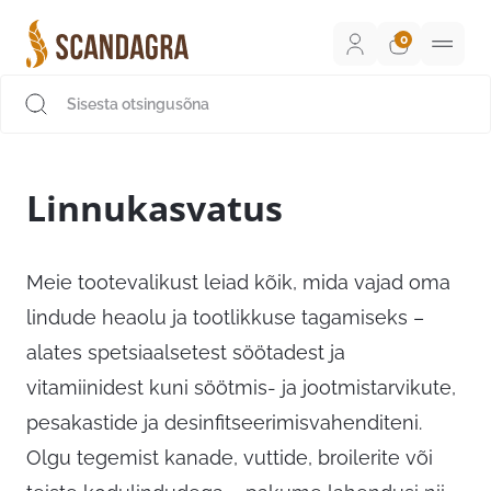
Liigu
sisu
juurde
Scandagra e-pood
Linnukasvatus
Meie tootevalikust leiad kõik, mida vajad oma
lindude heaolu ja tootlikkuse tagamiseks –
alates spetsiaalsetest söötadest ja
vitamiinidest kuni söötmis- ja jootmistarvikute,
pesakastide ja desinfitseerimisvahenditeni.
Olgu tegemist kanade, vuttide, broilerite või