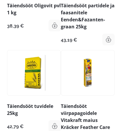
Täiendsööt Oligovit pvl
Täiendsööt partidele ja
1 kg
faasanitele
Eenden&Fazanten-
38,39
€
graan 25kg
43,19
€
Täiendsööt tuvidele
Täiendsööt
25kg
viirpapagoidele
Vitakraft maius
42,79
€
Kräcker Feather Care