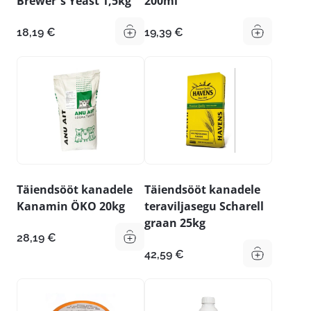
Brewer´s Yeast 1,5kg
200ml
18,19
€
19,39
€
Täiendsööt kanadele
Täiendsööt kanadele
Kanamin ÖKO 20kg
teraviljasegu Scharell
graan 25kg
28,19
€
42,59
€