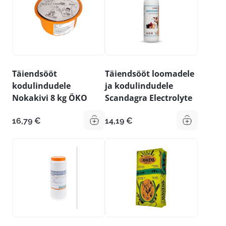
Täiendsööt
Täiendsööt loomadele
kodulindudele
ja kodulindudele
Nokakivi 8 kg ÖKO
Scandagra Electrolyte
16,79
€
14,19
€