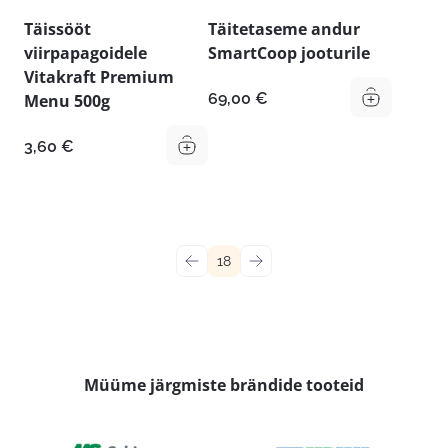
Täissööt
Täitetaseme andur
viirpapagoidele
SmartCoop jooturile
Vitakraft Premium
69,00
€
Menu 500g
3,60
€
←
18
→
Müüme järgmiste brändide tooteid