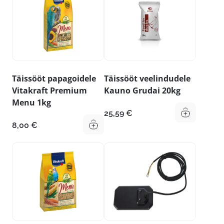
Täissööt papagoidele
Täissööt veelindudele
Vitakraft Premium
Kauno Grudai 20kg
Menu 1kg
25,59
€
8,00
€