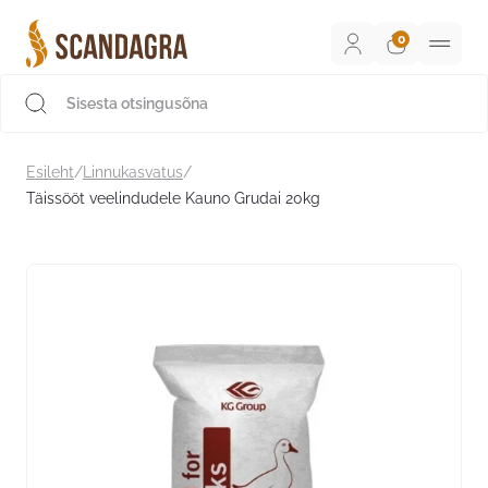
Liigu
sisu
juurde
Scandagra e-pood
Esileht
/
Linnukasvatus
/
Täissööt veelindudele Kauno Grudai 20kg