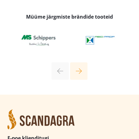
Müüme järgmiste brändide tooteid
E-poe klienditugi