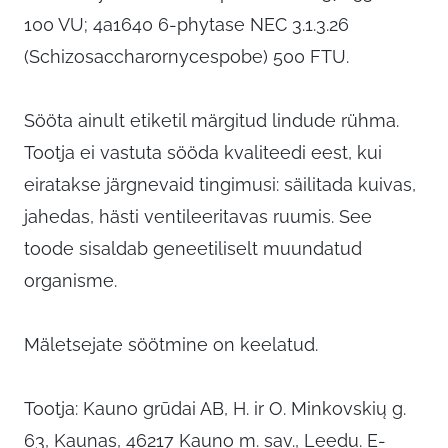
100 VU; 4a1640 6-phytase NEC 3.1.3.26
(Schizosaccharornycespobe) 500 FTU.
Sööta ainult etiketil märgitud lindude rühma.
Tootja ei vastuta sööda kvaliteedi eest, kui
eiratakse järgnevaid tingimusi: säilitada kuivas,
jahedas, hästi ventileeritavas ruumis. See
toode sisaldab geneetiliselt muundatud
organisme.
Mäletsejate söötmine on keelatud.
Tootja: Kauno grūdai AB, H. ir O. Minkovskių g.
63, Kaunas, 46217 Kauno m. sav., Leedu. E-