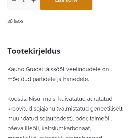
Lisa korvi
28 laos
Tootekirjeldus
Kauno Grudai täissööt veelindudele on
mõeldud partidele ja hanedele.
Koostis: Nisu, mais, kuivatatud aurutatud
kroovitud sojajahu (valmistatud geneetiliselt
muundatud sojaubadest), oder, taimeõli,
päevalilleõli, kaltsiumkarbonaat,