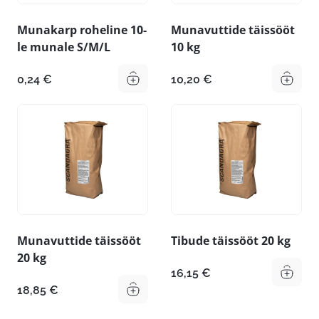
Munakarp roheline 10-
Munavuttide täissööt
le munale S/M/L
10 kg
0,24
€
10,20
€
Munavuttide täissööt
Tibude täissööt 20 kg
20 kg
16,15
€
18,85
€