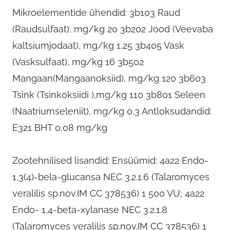
Mikroelementide ühendid: 3b103 Raud
(Raudsulfaat), mg/kg 20 3b202 Jood (Veevaba
kaltsiumjodaat), mg/kg 1,25 3b405 Vask
(Vasksulfaat), mg/kg 16 3b502
Mangaan(Mangaanoksiid), mg/kg 120 3b603
Tsink (Tsinkoksiidi ),mg/kg 110 3b801 Seleen
(Naatriumseleniit), mg/kg 0,3 Antloksudandid:
E321 BHT 0,08 mg/kg
Zootehnilised lisandid: Ensüümid: 4a22 Endo-
1,3(4)-bela-glucansa NEC 3.2.1.6 (Talaromyces
veralilis sp.nov.IM CC 378536) 1 500 VU; 4a22
Endo- 1,4-beta-xylanase NEC 3.2.1.8
(Talaromyces veralilis sp.nov.IM CC 378536) 1