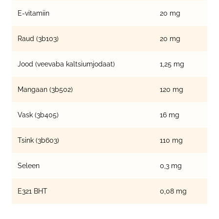
E-vitamiin
20 mg
Raud (3b103)
20 mg
Jood (veevaba kaltsiumjodaat)
1,25 mg
Mangaan (3b502)
120 mg
Vask (3b405)
16 mg
Tsink (3b603)
110 mg
Seleen
0,3 mg
E321 BHT
0,08 mg