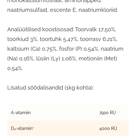
monokaltsiumfosfaat, aminohapped,
naatriumsulfaat, escente E, naatriumkloriid.
Analüütilised koostisosad: Toorvalk 17,50%,
toorkiud 3%, toortuhk 5,47%, toorrasv 6,21%,
kaltsium (Ca) 0,75%, fosfor (P) 0,54%, naatrium
(Na) 0,16%, lüsiin (Ly) 1,06%, metioniin (Met)
0,54%.
Lisatud söödalisandid (1kg kohta):
A-vitamiin
7920 RÜ
D₃-vitamiin*
4000 RÜ