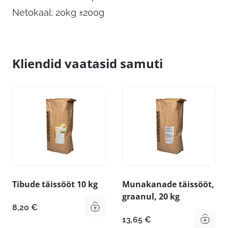
Netokaal: 20kg ±200g
Kliendid vaatasid samuti
Tibude täissööt 10 kg
Munakanade täissööt,
graanul, 20 kg
8,20
€
13,65
€