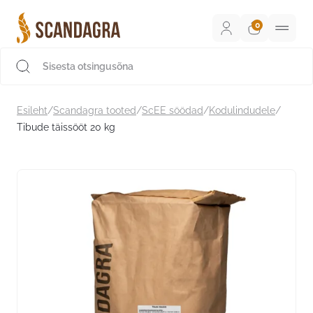
Liigu
sisu
juurde
Scandagra e-pood
Esileht
/
Scandagra tooted
/
ScEE söödad
/
Kodulindudele
/
Tibude täissööt 20 kg