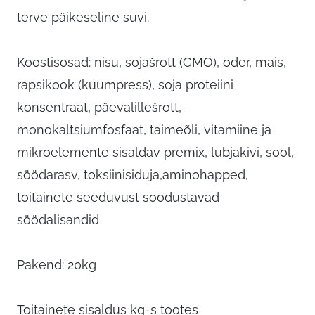
terve päikeseline suvi.
Koostisosad: nisu, sojašrott (GMO), oder, mais,
rapsikook (kuumpress), soja proteiini
konsentraat, päevalillešrott,
monokaltsiumfosfaat, taimeõli, vitamiine ja
mikroelemente sisaldav premix, lubjakivi, sool,
söödarasv, toksiinisiduja,aminohapped,
toitainete seeduvust soodustavad
söödalisandid
Pakend: 20kg
Toitainete sisaldus kg-s tootes