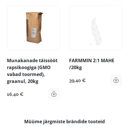
Munakanade täissööt
FARMMIN 2:1 MAHE
rapsikoogiga (GMO
/20kg
vabad toormed),
39,40
€
graanul, 20kg
16,40
€
Müüme järgmiste brändide tooteid