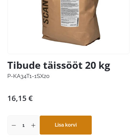
Tibude täissööt 20 kg
P-KA34T1-1SX20
16,15
€
Lisa korvi