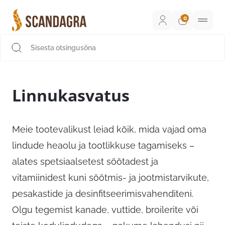
Liigu
sisu
juurde
Scandagra e-pood
Linnukasvatus
Meie tootevalikust leiad kõik, mida vajad oma
lindude heaolu ja tootlikkuse tagamiseks –
alates spetsiaalsetest söötadest ja
vitamiinidest kuni söötmis- ja jootmistarvikute,
pesakastide ja desinfitseerimisvahenditeni.
Olgu tegemist kanade, vuttide, broilerite või