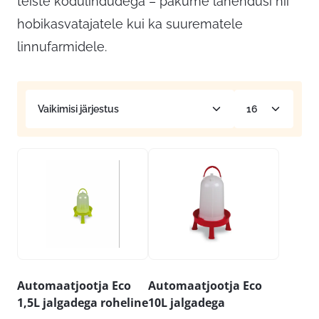
teiste kodulindudega – pakume lahendusi nii
hobikasvatajatele kui ka suurematele
linnufarmidele.
Automaatjootja Eco
Automaatjootja Eco
1,5L jalgadega roheline
10L jalgadega