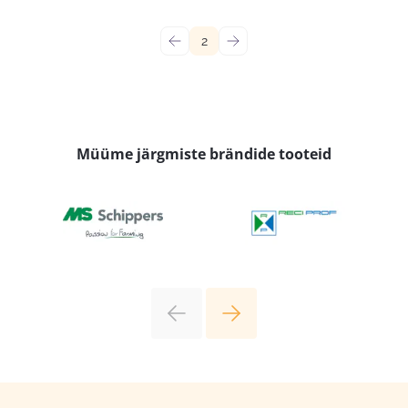
←
2
→
Müüme järgmiste brändide tooteid